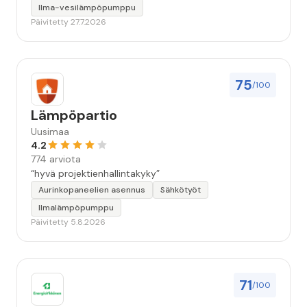
Ilma-vesilämpöpumppu
Päivitetty 27.7.2026
75
/100
Lämpöpartio
Uusimaa
4.2
774 arviota
“hyvä projektienhallintakyky”
Aurinkopaneelien asennus
Sähkötyöt
Ilmalämpöpumppu
Päivitetty 5.8.2026
71
/100