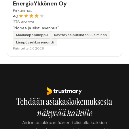
EnergiaYkkönen Oy
Pirkanmaa
4.1
278 arviota
“Nopea ja siisti asennus”
Maalämpöpumppu
Käyttövesiputkiston uusiminen
Lämpöverkkoremontti
Päivitetty 2.6.2026
Tehdään asiakaskokemuksesta
näkyvää kaikille
Aidon asiakkaan äänen tulisi olla kaikkien