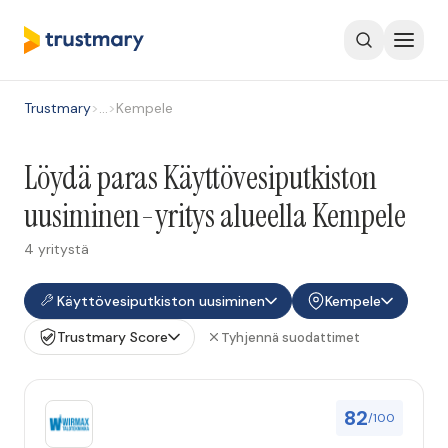
Trustmary
>
…
>
Kempele
Löydä paras Käyttövesiputkiston
uusiminen-yritys alueella Kempele
4 yritystä
Käyttövesiputkiston uusiminen
Kempele
Trustmary Score
Tyhjennä suodattimet
82
/100