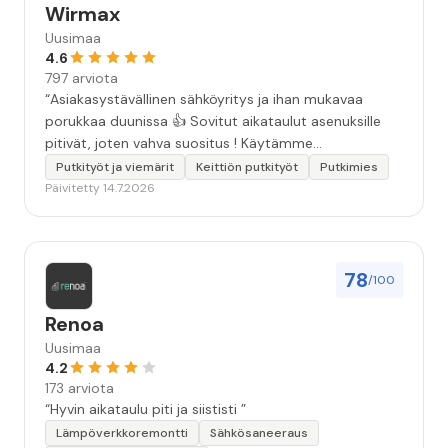
Wirmax
Uusimaa
4.6
797 arviota
“Asiakasystävällinen sähköyritys ja ihan mukavaa
porukkaa duunissa 👍 Sovitut aikataulut asenuksille
pitivät, joten vahva suositus ! Käytämme
seuraavallakin kerralla!”
Putkityöt ja viemärit
Keittiön putkityöt
Putkimies
Päivitetty 14.7.2026
78
/100
Renoa
Uusimaa
4.2
173 arviota
“Hyvin aikataulu piti ja siististi ”
Lämpöverkkoremontti
Sähkösaneeraus