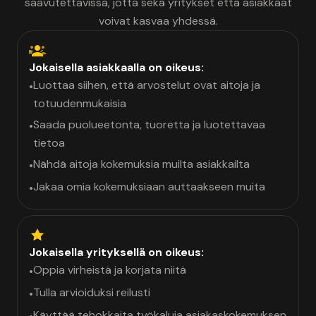
saavutettavissa, jotta sekä yritykset että asiakkaat
voivat kasvaa yhdessä.
Jokaisella asiakkaalla on oikeus:
Luottaa siihen, että arvostelut ovat aitoja ja
•
totuudenmukaisia
Saada puolueetonta, tuoretta ja luotettavaa
•
tietoa
Nähdä aitoja kokemuksia muilta asiakkailta
•
Jakaa omia kokemuksiaan auttaakseen muita
•
Jokaisella yrityksellä on oikeus:
Oppia virheistä ja korjata niitä
•
Tulla arvioiduksi reilusti
•
Käyttää tehokkaita työkaluja asiakaskokemuksen