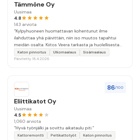
Tämmöne Oy
Uusimaa
4.8
143 arviota
“Kylpyhuoneen huomattavan kohentunut ilme
ilahduttaa yhä päivittäin, niin iso muutos tapahtui
meidän osalta. Kiitos Veera tarkasta ja huolellisesta
työstä, sekä ystävällisestä palvelusta!”
Katon pinnoitus
Ulkomaalaus
Sisämaalaus
Päivitetty 18.4.2026
86
/100
Eliittikatot Oy
Uusimaa
4.5
1,060 arviota
“Hyvä työnjälki ja sovittu aikataulu piti.”
Kattoremontti
Peltikattotyöt
Katon pinnoitus