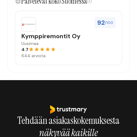
Palvelevat koko Suomessa
(1)
92
/100
Kymppiremontit Oy
Uusimaa
4.7
644 arviota
Tehdään asiakaskokemuksesta
näkyvää kaikille