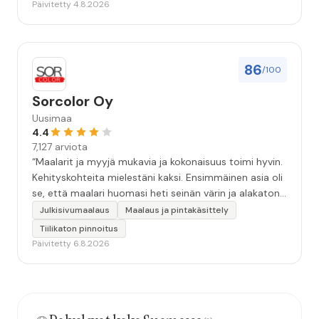
Päivitetty 4.8.2026
86
/100
Sorcolor Oy
Uusimaa
4.4
7,127 arviota
“Maalarit ja myyjä mukavia ja kokonaisuus toimi hyvin.
Kehityskohteita mielestäni kaksi. Ensimmäinen asia oli
se, että maalari huomasi heti seinän värin ja alakaton
värin erot mitä en huomannut. Hyvä toki että siinä
Julkisivumaalaus
Maalaus ja pintakäsittely
kohtaa huomattu mutta toki optimaalisessa
Tiilikaton pinnoitus
tilanteessa myyjä olisi jo kiinnittänyt tähän huomiota.
Päivitetty 6.8.2026
Toinen kehityskohde on myyjän ja maalajien välinen
"hand-over" eli maalarit tietäisivät vielä aavistuksen
paremmin jo tullessa mitä alkaa tekemään. Mutta
kokonaisuus hyvä ja varmasti tulevaisuudessakin
mahdollisuus että palveluita käytän”