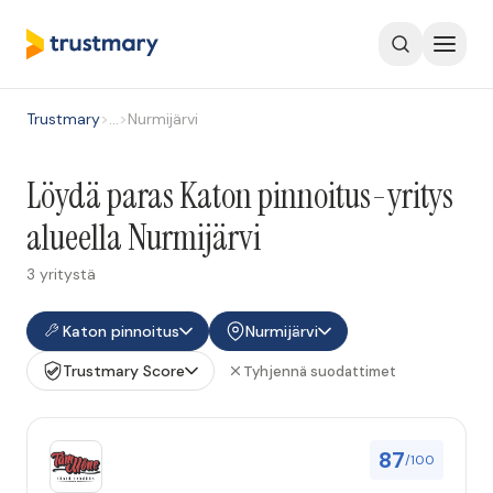
Trustmary
>
…
>
Nurmijärvi
Löydä paras Katon pinnoitus-yritys
alueella Nurmijärvi
3 yritystä
Katon pinnoitus
Nurmijärvi
Trustmary Score
Tyhjennä suodattimet
87
/100