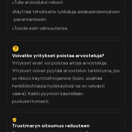
Tulla arvioiduksi reilusti
•
Käyttää tehokkaita työkaluja asiakaskokemuksen
•
parantamiseen
Tuoda esiin vahvuutensa
•
Voivatko yritykset poistaa arvosteluja?
Yritykset eivät voi poistaa aitoja arvosteluja.
Yritykset voivat pyytää arvostelun tarkistusta, jos
se rikkoo käyttöehtojamme (esim. sisältää
henkilökohtaisia hyökkäyksiä tai on selvästi
väärä). Kaikki pyynnöt käsitellään
puolueettomasti.
Trustmaryn sitoumus reiluuteen