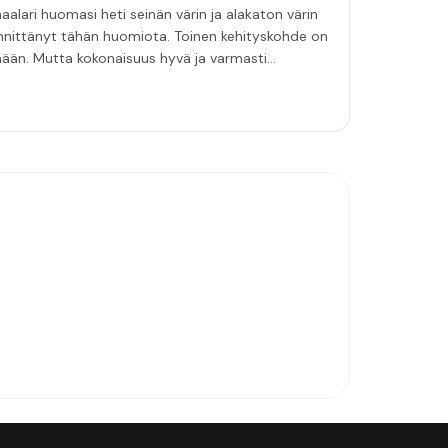
aalari huomasi heti seinän värin ja alakaton värin
innittänyt tähän huomiota. Toinen kehityskohde on
emään. Mutta kokonaisuus hyvä ja varmasti