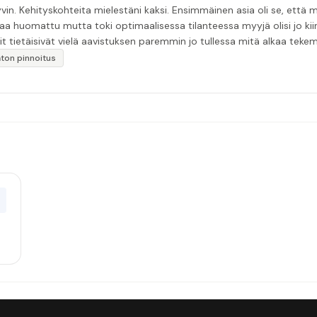
in. Kehityskohteita mielestäni kaksi. Ensimmäinen asia oli se, että m
aa huomattu mutta toki optimaalisessa tilanteessa myyjä olisi jo ki
it tietäisivät vielä aavistuksen paremmin jo tullessa mitä alkaa tek
äytän”
katon pinnoitus
0