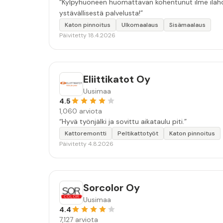
“Kylpyhuoneen huomattavan kohentunut ilme ilahdut
ystävällisestä palvelusta!”
Katon pinnoitus
Ulkomaalaus
Sisämaalaus
Päivitetty 18.4.2026
Eliittikatot Oy
Uusimaa
4.5
1,060 arviota
“Hyvä työnjälki ja sovittu aikataulu piti.”
Kattoremontti
Peltikattotyöt
Katon pinnoitus
Päivitetty 4.8.2026
Sorcolor Oy
Uusimaa
4.4
7,127 arviota