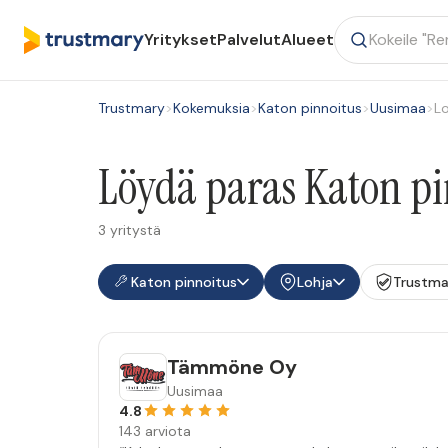
Yritykset
Palvelut
Alueet
Trustmary
>
Kokemuksia
>
Katon pinnoitus
>
Uusimaa
>
Lo
Löydä paras Katon pi
3 yritystä
Katon pinnoitus
Lohja
Trustma
Tämmöne Oy
Uusimaa
4.8
143 arviota