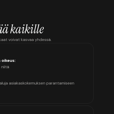
ä kaikille
kkaat voivat kasvaa yhdessä.
n oikeus:
 niitä
kaluja asiakaskokemuksen parantamiseen