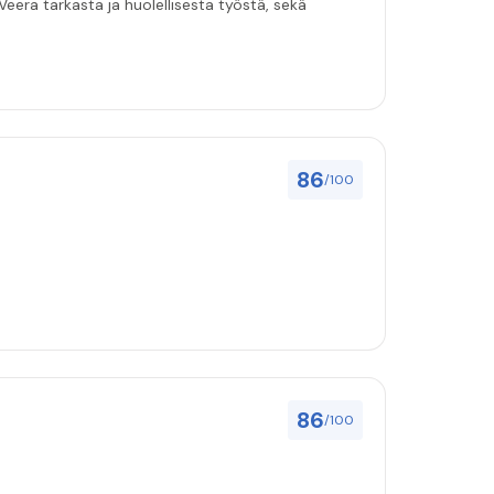
eera tarkasta ja huolellisesta työstä, sekä
86
/100
86
/100