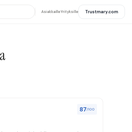
Trustmary.com
Asiakkaille
Yrityksille
ja
87
/100