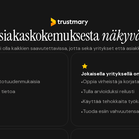
siakaskokemuksesta
näkyvä
i olla kaikkien saavutettavissa, jotta sekä yritykset että asia
Jokaisella yrityksellä o
a totuudenmukaisia
Oppia virheistä ja korjata
•
 tietoa
Tulla arvioiduksi reilusti
•
Käyttää tehokkaita työ
•
Tuoda esiin vahvuutensa
•