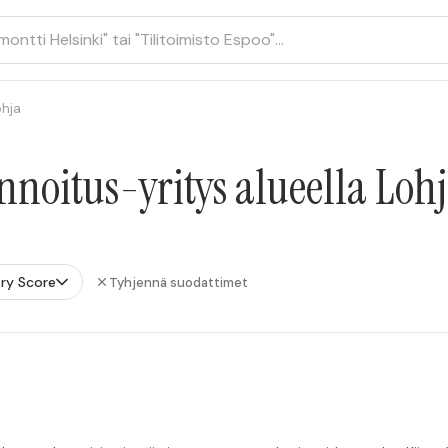
hja
nnoitus-yritys alueella Loh
ry Score
Tyhjennä suodattimet