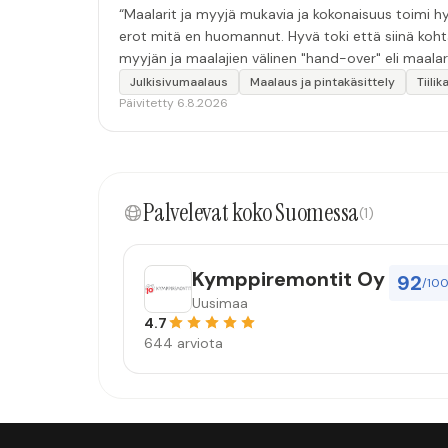
“Maalarit ja myyjä mukavia ja kokonaisuus toimi hyv
erot mitä en huomannut. Hyvä toki että siinä koht
myyjän ja maalajien välinen "hand-over" eli maalar
tulevaisuudessakin mahdollisuus että palveluita k
Julkisivumaalaus
Maalaus ja pintakäsittely
Tiili
Päivitetty 6.8.2026
Palvelevat koko Suomessa
(1)
Kymppiremontit Oy
92
/10
Uusimaa
4.7
644 arviota