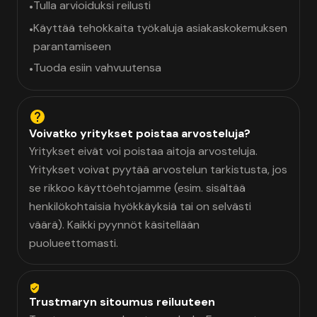
Tulla arvioiduksi reilusti
•
Käyttää tehokkaita työkaluja asiakaskokemuksen
•
parantamiseen
Tuoda esiin vahvuutensa
•
Voivatko yritykset poistaa arvosteluja?
Yritykset eivät voi poistaa aitoja arvosteluja.
Yritykset voivat pyytää arvostelun tarkistusta, jos
se rikkoo käyttöehtojamme (esim. sisältää
henkilökohtaisia hyökkäyksiä tai on selvästi
väärä). Kaikki pyynnöt käsitellään
puolueettomasti.
Trustmaryn sitoumus reiluuteen