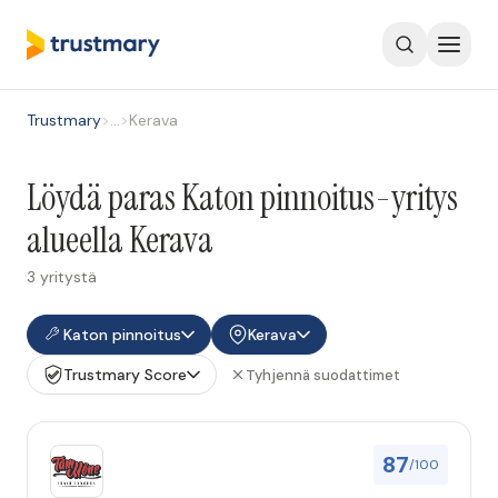
Trustmary
>
…
>
Kerava
Löydä paras Katon pinnoitus-yritys
alueella Kerava
3 yritystä
Katon pinnoitus
Kerava
Trustmary Score
Tyhjennä suodattimet
87
/100