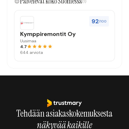
Palvelevat koko Suomessa
(1)
92
/100
Kymppiremontit Oy
Uusimaa
4.7
644 arviota
Tehdään asiakaskokemuksesta
näkyvää kaikille