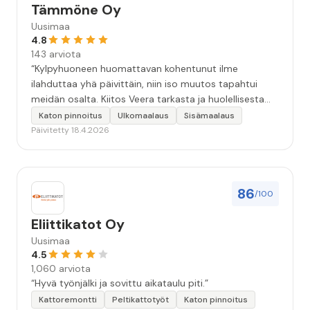
Tämmöne Oy
Uusimaa
4.8
143 arviota
“Kylpyhuoneen huomattavan kohentunut ilme
ilahduttaa yhä päivittäin, niin iso muutos tapahtui
meidän osalta. Kiitos Veera tarkasta ja huolellisesta
työstä, sekä ystävällisestä palvelusta!”
Katon pinnoitus
Ulkomaalaus
Sisämaalaus
Päivitetty 18.4.2026
86
/100
Eliittikatot Oy
Uusimaa
4.5
1,060 arviota
“Hyvä työnjälki ja sovittu aikataulu piti.”
Kattoremontti
Peltikattotyöt
Katon pinnoitus