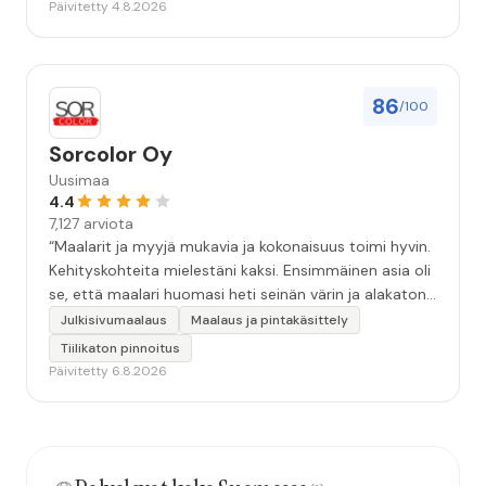
Päivitetty 4.8.2026
86
/100
Sorcolor Oy
Uusimaa
4.4
7,127 arviota
“Maalarit ja myyjä mukavia ja kokonaisuus toimi hyvin.
Kehityskohteita mielestäni kaksi. Ensimmäinen asia oli
se, että maalari huomasi heti seinän värin ja alakaton
värin erot mitä en huomannut. Hyvä toki että siinä
Julkisivumaalaus
Maalaus ja pintakäsittely
kohtaa huomattu mutta toki optimaalisessa
Tiilikaton pinnoitus
tilanteessa myyjä olisi jo kiinnittänyt tähän huomiota.
Päivitetty 6.8.2026
Toinen kehityskohde on myyjän ja maalajien välinen
"hand-over" eli maalarit tietäisivät vielä aavistuksen
paremmin jo tullessa mitä alkaa tekemään. Mutta
kokonaisuus hyvä ja varmasti tulevaisuudessakin
mahdollisuus että palveluita käytän”