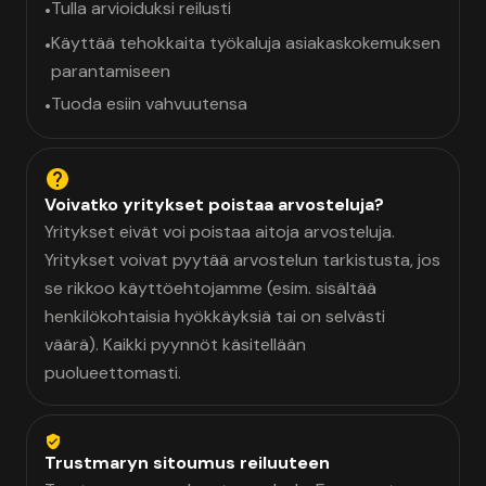
Tulla arvioiduksi reilusti
•
Käyttää tehokkaita työkaluja asiakaskokemuksen
•
parantamiseen
Tuoda esiin vahvuutensa
•
Voivatko yritykset poistaa arvosteluja?
Yritykset eivät voi poistaa aitoja arvosteluja.
Yritykset voivat pyytää arvostelun tarkistusta, jos
se rikkoo käyttöehtojamme (esim. sisältää
henkilökohtaisia hyökkäyksiä tai on selvästi
väärä). Kaikki pyynnöt käsitellään
puolueettomasti.
Trustmaryn sitoumus reiluuteen