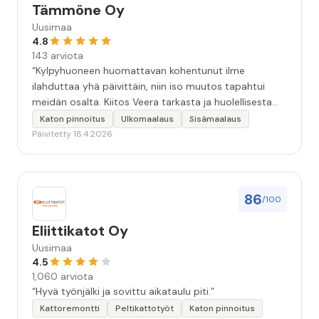
Tämmöne Oy
Uusimaa
4.8
143 arviota
“Kylpyhuoneen huomattavan kohentunut ilme
ilahduttaa yhä päivittäin, niin iso muutos tapahtui
meidän osalta. Kiitos Veera tarkasta ja huolellisesta
työstä, sekä ystävällisestä palvelusta!”
Katon pinnoitus
Ulkomaalaus
Sisämaalaus
Päivitetty 18.4.2026
86
/100
Eliittikatot Oy
Uusimaa
4.5
1,060 arviota
“Hyvä työnjälki ja sovittu aikataulu piti.”
Kattoremontti
Peltikattotyöt
Katon pinnoitus