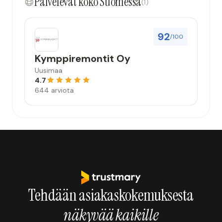
Palvelevat koko Suomessa
(1)
92
/100
Kymppiremontit Oy
Uusimaa
4.7
644 arviota
Tehdään asiakaskokemuksesta
näkyvää kaikille