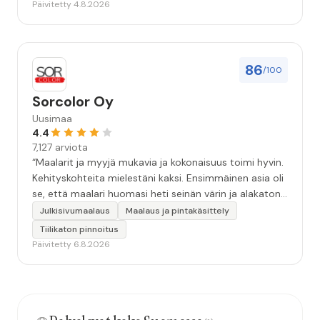
Päivitetty 4.8.2026
86
/100
Sorcolor Oy
Uusimaa
4.4
7,127 arviota
“Maalarit ja myyjä mukavia ja kokonaisuus toimi hyvin.
Kehityskohteita mielestäni kaksi. Ensimmäinen asia oli
se, että maalari huomasi heti seinän värin ja alakaton
värin erot mitä en huomannut. Hyvä toki että siinä
Julkisivumaalaus
Maalaus ja pintakäsittely
kohtaa huomattu mutta toki optimaalisessa
Tiilikaton pinnoitus
tilanteessa myyjä olisi jo kiinnittänyt tähän huomiota.
Päivitetty 6.8.2026
Toinen kehityskohde on myyjän ja maalajien välinen
"hand-over" eli maalarit tietäisivät vielä aavistuksen
paremmin jo tullessa mitä alkaa tekemään. Mutta
kokonaisuus hyvä ja varmasti tulevaisuudessakin
mahdollisuus että palveluita käytän”