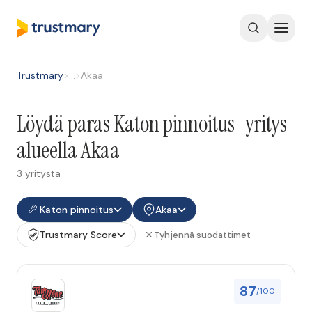
Trustmary
>
…
>
Akaa
Löydä paras Katon pinnoitus-yritys
alueella Akaa
3 yritystä
Katon pinnoitus
Akaa
Trustmary Score
Tyhjennä suodattimet
87
/100