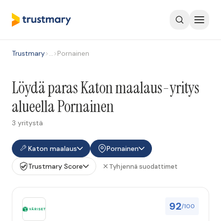
Trustmary
>
…
>
Pornainen
Löydä paras Katon maalaus-yritys
alueella Pornainen
3 yritystä
Katon maalaus
Pornainen
Trustmary Score
Tyhjennä suodattimet
92
/100