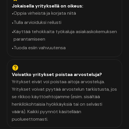
Jokaisella yrityksellä on oikeus:
Oppia virheistä ja korjata niitä
•
Tulla arvioiduksi reilusti
•
Käyttää tehokkaita työkaluja asiakaskokemuksen
•
parantamiseen
Tuoda esiin vahvuutensa
•
Voivatko yritykset poistaa arvosteluja?
Yritykset eivät voi poistaa aitoja arvosteluja.
Yritykset voivat pyytää arvostelun tarkistusta, jos
se rikkoo käyttöehtojamme (esim. sisältää
henkilökohtaisia hyökkäyksiä tai on selvästi
väärä). Kaikki pyynnöt käsitellään
puolueettomasti.