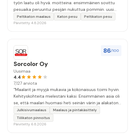
työn laatu oli hyvä. moitteina: ensimmäinen sovittu
pesuaika peruuntui pesijän nukuttua pommiin. uusi
aika piti ja työn jälki oikein hyvää ja osaavaa. toinen
Peltikaton maalaus
Katon pesu
Peltikaton pesu
murhe tuli koska olimme matkoilla ja jossain
Päivitetty 4.8.2026
pesun/pinnoituksen vaiheessa oli pihalla ollut vesihana
jäänyt auki ja jossain vaiheessa töiden jo loputtua oli
letku irronnut ulkohanasta ja syöksi vettä kolme
vuorokautta pihalle...kunnes naapuri uskaltautui
86
/100
pihallemme ja sulki hanan. Hieman siis tarkkuutta
hommiin ja hyvä tulee. ”
Sorcolor Oy
Uusimaa
4.4
7,127 arviota
“Maalarit ja myyjä mukavia ja kokonaisuus toimi hyvin.
Kehityskohteita mielestäni kaksi. Ensimmäinen asia oli
se, että maalari huomasi heti seinän värin ja alakaton
värin erot mitä en huomannut. Hyvä toki että siinä
Julkisivumaalaus
Maalaus ja pintakäsittely
kohtaa huomattu mutta toki optimaalisessa
Tiilikaton pinnoitus
tilanteessa myyjä olisi jo kiinnittänyt tähän huomiota.
Päivitetty 6.8.2026
Toinen kehityskohde on myyjän ja maalajien välinen