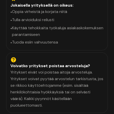
Jokaisella yrityksellä on oikeus:
Oppia virheistä ja korjata niitä
•
Tulla arvioiduksi reilusti
•
Käyttää tehokkaita työkaluja asiakaskokemuksen
•
parantamiseen
Tuoda esiin vahvuutensa
•
Voivatko yritykset poistaa arvosteluja?
Yritykset eivät voi poistaa aitoja arvosteluja.
Yritykset voivat pyytää arvostelun tarkistusta, jos
se rikkoo käyttöehtojamme (esim. sisältää
henkilökohtaisia hyökkäyksiä tai on selvästi
väärä). Kaikki pyynnöt käsitellään
puolueettomasti.