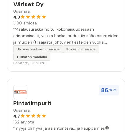
Väriset Oy
Uusimaa
4.8
1,180 arviota
“Maalausurakka hoitui kokonaisuudessaan
erinomaisesti, vaikka hanke jouduttiin sääolosuhteiden
ja muiden (tilaajasta johtuvien) esteiden vuoksi
keskeyttämään n. 3 viikoksi. Maalaistulos on oikein
Ulkoverhouksen maalaus
Sokkelin maalaus
hyvä, yhteydenpito erinomaista, jälkityöt tehtiin
Tiilikaton maalaus
huolellisesti. Suosittelen. Erityiskiitos itse maalareille:
Päivitetty 6.8.2026
Miljalle ja Valmalle!”
86
/100
Pintatimpurit
Uusimaa
4.7
162 arviota
“myyjä oli hyvä ja asiantunteva... ja kauppamies😀