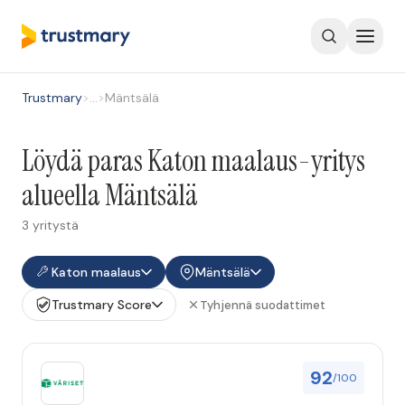
Trustmary
>
…
>
Mäntsälä
Löydä paras Katon maalaus-yritys
alueella Mäntsälä
3 yritystä
Katon maalaus
Mäntsälä
Trustmary Score
Tyhjennä suodattimet
92
/100