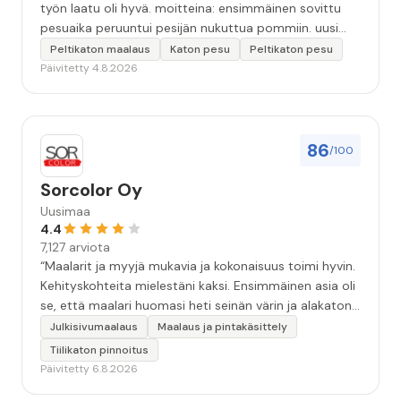
työn laatu oli hyvä. moitteina: ensimmäinen sovittu
pesuaika peruuntui pesijän nukuttua pommiin. uusi
aika piti ja työn jälki oikein hyvää ja osaavaa. toinen
Peltikaton maalaus
Katon pesu
Peltikaton pesu
murhe tuli koska olimme matkoilla ja jossain
Päivitetty 4.8.2026
pesun/pinnoituksen vaiheessa oli pihalla ollut vesihana
jäänyt auki ja jossain vaiheessa töiden jo loputtua oli
letku irronnut ulkohanasta ja syöksi vettä kolme
vuorokautta pihalle...kunnes naapuri uskaltautui
86
/100
pihallemme ja sulki hanan. Hieman siis tarkkuutta
hommiin ja hyvä tulee. ”
Sorcolor Oy
Uusimaa
4.4
7,127 arviota
“Maalarit ja myyjä mukavia ja kokonaisuus toimi hyvin.
Kehityskohteita mielestäni kaksi. Ensimmäinen asia oli
se, että maalari huomasi heti seinän värin ja alakaton
värin erot mitä en huomannut. Hyvä toki että siinä
Julkisivumaalaus
Maalaus ja pintakäsittely
kohtaa huomattu mutta toki optimaalisessa
Tiilikaton pinnoitus
tilanteessa myyjä olisi jo kiinnittänyt tähän huomiota.
Päivitetty 6.8.2026
Toinen kehityskohde on myyjän ja maalajien välinen