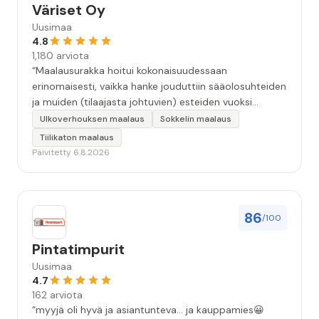
Väriset Oy
Uusimaa
4.8
1,180 arviota
“Maalausurakka hoitui kokonaisuudessaan
erinomaisesti, vaikka hanke jouduttiin sääolosuhteiden
ja muiden (tilaajasta johtuvien) esteiden vuoksi
keskeyttämään n. 3 viikoksi. Maalaistulos on oikein
Ulkoverhouksen maalaus
Sokkelin maalaus
hyvä, yhteydenpito erinomaista, jälkityöt tehtiin
Tiilikaton maalaus
huolellisesti. Suosittelen. Erityiskiitos itse maalareille:
Päivitetty 6.8.2026
Miljalle ja Valmalle!”
86
/100
Pintatimpurit
Uusimaa
4.7
162 arviota
“myyjä oli hyvä ja asiantunteva... ja kauppamies😀