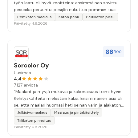
työn laatu oli hyvä. moitteina: ensimmäinen sovittu
pesuaika peruuntui pesijän nukuttua pommiin. uusi
aika piti ja työn jälki oikein hyvää ja osaavaa. toinen
Peltikaton maalaus
Katon pesu
Peltikaton pesu
murhe tuli koska olimme matkoilla ja jossain
Päivitetty 4.8.2026
pesun/pinnoituksen vaiheessa oli pihalla ollut vesihana
jäänyt auki ja jossain vaiheessa töiden jo loputtua oli
letku irronnut ulkohanasta ja syöksi vettä kolme
vuorokautta pihalle...kunnes naapuri uskaltautui
86
/100
pihallemme ja sulki hanan. Hieman siis tarkkuutta
hommiin ja hyvä tulee. ”
Sorcolor Oy
Uusimaa
4.4
7,127 arviota
“Maalarit ja myyjä mukavia ja kokonaisuus toimi hyvin.
Kehityskohteita mielestäni kaksi. Ensimmäinen asia oli
se, että maalari huomasi heti seinän värin ja alakaton
värin erot mitä en huomannut. Hyvä toki että siinä
Julkisivumaalaus
Maalaus ja pintakäsittely
kohtaa huomattu mutta toki optimaalisessa
Tiilikaton pinnoitus
tilanteessa myyjä olisi jo kiinnittänyt tähän huomiota.
Päivitetty 6.8.2026
Toinen kehityskohde on myyjän ja maalajien välinen