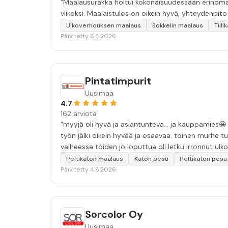
“Maalausurakka hoitui kokonaisuudessaan erinomais
viikoksi. Maalaistulos on oikein hyvä, yhteydenpito er
Ulkoverhouksen maalaus
Sokkelin maalaus
Tiil
Päivitetty 6.8.2026
Pintatimpurit
Uusimaa
4.7
162 arviota
“myyjä oli hyvä ja asiantunteva... ja kauppamies😀 työn laatu oli hyvä. moitteina: ensimmäinen sovittu pesuaika peruun
työn jälki oikein hyvää ja osaavaa. toinen murhe tu
vaiheessa töiden jo loputtua oli letku irronnut ulkoha
tarkkuutta hommiin ja hyvä tulee. ”
Peltikaton maalaus
Katon pesu
Peltikaton pesu
Päivitetty 4.8.2026
Sorcolor Oy
Uusimaa