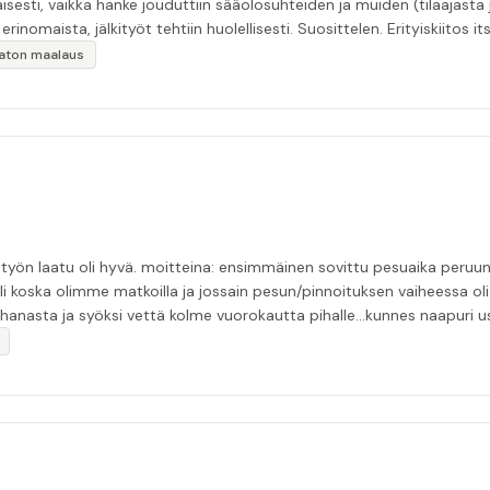
esti, vaikka hanke jouduttiin sääolosuhteiden ja muiden (tilaajasta
inomaista, jälkityöt tehtiin huolellisesti. Suosittelen. Erityiskiitos itse
ikaton maalaus
tui pesijän nukuttua pommiin. uusi aika piti ja
li koska olimme matkoilla ja jossain pesun/pinnoituksen vaiheessa oli p
nasta ja syöksi vettä kolme vuorokautta pihalle...kunnes naapuri uskaltautu