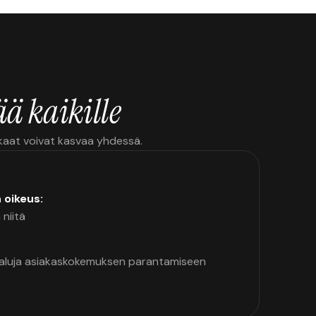
ä kaikille
kkaat voivat kasvaa yhdessä.
n oikeus:
 niitä
kaluja asiakaskokemuksen parantamiseen