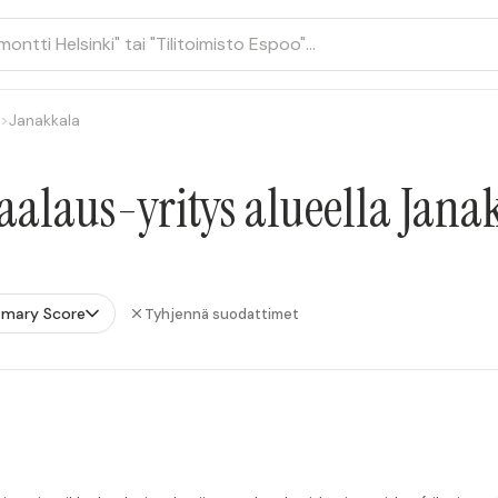
>
Janakkala
alaus-yritys alueella Jana
tmary Score
Tyhjennä suodattimet