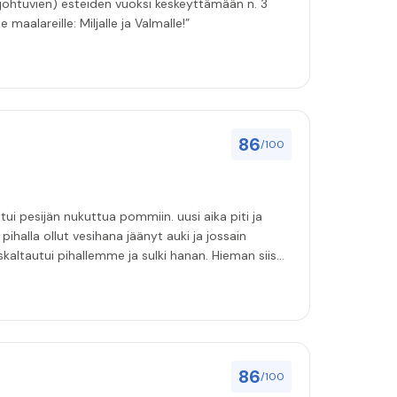
 johtuvien) esteiden vuoksi keskeyttämään n. 3
 maalareille: Miljalle ja Valmalle!”
86
/100
ihalla ollut vesihana jäänyt auki ja jossain
i pihallemme ja sulki hanan. Hieman siis
86
/100