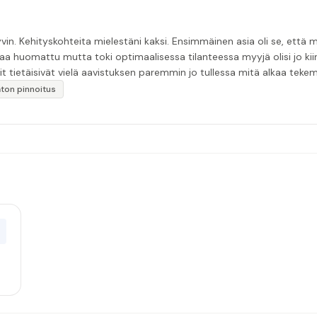
in. Kehityskohteita mielestäni kaksi. Ensimmäinen asia oli se, että m
aa huomattu mutta toki optimaalisessa tilanteessa myyjä olisi jo ki
it tietäisivät vielä aavistuksen paremmin jo tullessa mitä alkaa tek
äytän”
katon pinnoitus
0