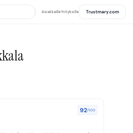
Trustmary.com
Asiakkaille
Yrityksille
kkala
92
/100