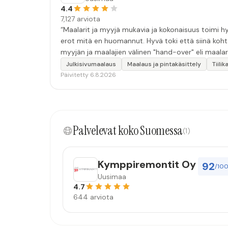
4.4
7,127 arviota
“Maalarit ja myyjä mukavia ja kokonaisuus toimi hyv
erot mitä en huomannut. Hyvä toki että siinä koht
myyjän ja maalajien välinen "hand-over" eli maalar
tulevaisuudessakin mahdollisuus että palveluita k
Julkisivumaalaus
Maalaus ja pintakäsittely
Tiili
Päivitetty 6.8.2026
Palvelevat koko Suomessa
(1)
Kymppiremontit Oy
92
/10
Uusimaa
4.7
644 arviota