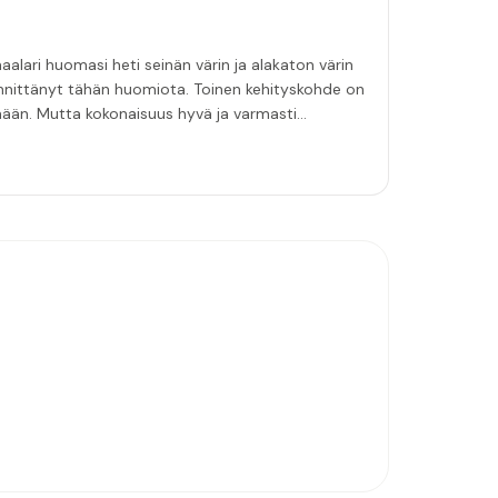
aalari huomasi heti seinän värin ja alakaton värin
innittänyt tähän huomiota. Toinen kehityskohde on
emään. Mutta kokonaisuus hyvä ja varmasti