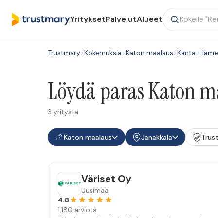
Yritykset
Palvelut
Alueet
Trustmary
>
Kokemuksia
>
Katon maalaus
>
Kanta-Häme
Löydä paras Katon ma
3 yritystä
Katon maalaus
Janakkala
Trus
Väriset Oy
Uusimaa
4.8
1,180 arviota