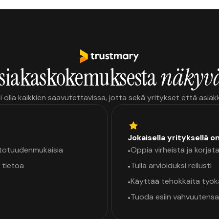
siakaskokemuksesta
näkyvä
i olla kaikkien saavutettavissa, jotta sekä yritykset että asia
Jokaisella yrityksellä o
a totuudenmukaisia
Oppia virheistä ja korjata
•
 tietoa
Tulla arvioiduksi reilusti
•
Käyttää tehokkaita työ
•
Tuoda esiin vahvuutensa
•