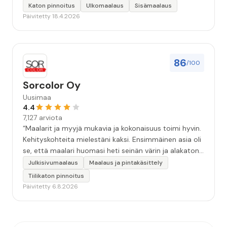
työstä, sekä ystävällisestä palvelusta!”
Katon pinnoitus
Ulkomaalaus
Sisämaalaus
Päivitetty 18.4.2026
86
/100
Sorcolor Oy
Uusimaa
4.4
7,127 arviota
“Maalarit ja myyjä mukavia ja kokonaisuus toimi hyvin.
Kehityskohteita mielestäni kaksi. Ensimmäinen asia oli
se, että maalari huomasi heti seinän värin ja alakaton
värin erot mitä en huomannut. Hyvä toki että siinä
Julkisivumaalaus
Maalaus ja pintakäsittely
kohtaa huomattu mutta toki optimaalisessa
Tiilikaton pinnoitus
tilanteessa myyjä olisi jo kiinnittänyt tähän huomiota.
Päivitetty 6.8.2026
Toinen kehityskohde on myyjän ja maalajien välinen
"hand-over" eli maalarit tietäisivät vielä aavistuksen
paremmin jo tullessa mitä alkaa tekemään. Mutta