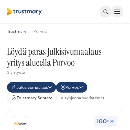
Trustmary
>
…
>
Porvoo
Löydä paras Julkisivumaalaus-
yritys alueella Porvoo
3 yritystä
Julkisivumaalaus
Porvoo
Trustmary Score
Tyhjennä suodattimet
100
/100