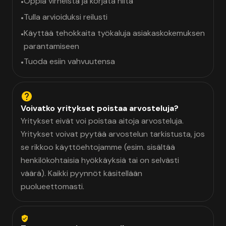
Oppia virheistä ja korjata niitä
•
Tulla arvioiduksi reilusti
•
Käyttää tehokkaita työkaluja asiakaskokemuksen
•
parantamiseen
Tuoda esiin vahvuutensa
•
Voivatko yritykset poistaa arvosteluja?
Yritykset eivät voi poistaa aitoja arvosteluja.
Yritykset voivat pyytää arvostelun tarkistusta, jos
se rikkoo käyttöehtojamme (esim. sisältää
henkilökohtaisia hyökkäyksiä tai on selvästi
väärä). Kaikki pyynnöt käsitellään
puolueettomasti.