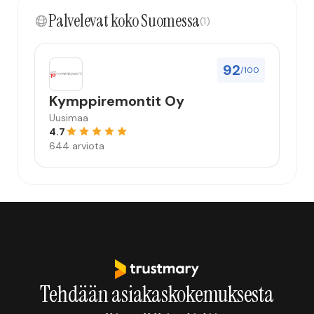
kokonaisuus hyvä ja varmasti tulevaisuudessakin
Palvelevat koko Suomessa
mahdollisuus että palveluita käytän”
(1)
92
/100
Kymppiremontit Oy
Uusimaa
4.7
644 arviota
Tehdään asiakaskokemuksesta