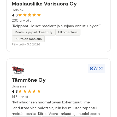
Maalausliike Värisuora Oy
Helsinki
4.6
230 arviota
“Reippaat, iloiset maalarit ja suojaus onnistui hyvin!”
Maalaus ja pintakäsittely
Ulkomaalaus
Puutalon maalaus
Päivitetty 5.8.2026
87
/100
Tämmöne Oy
Uusimaa
4.8
143 arviota
“Kylpyhuoneen huomattavan kohentunut ilme
ilahduttaa yhä päivittäin, niin iso muutos tapahtui
meidän osalta. Kiitos Veera tarkasta ja huolellisesta