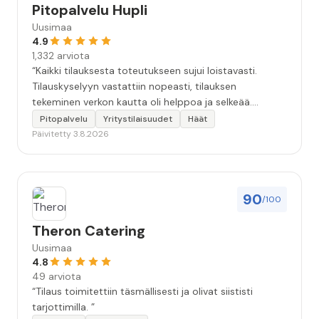
Pitopalvelu Hupli
Uusimaa
4.9
1,332 arviota
“Kaikki tilauksesta toteutukseen sujui loistavasti.
Tilauskyselyyn vastattiin nopeasti, tilauksen
tekeminen verkon kautta oli helppoa ja selkeää.
Kävimme tilauksen vielä kahteen kertaan puhelimessa
Pitopalvelu
Yritystilaisuudet
Häät
läpi, että kaikki seikat oltiin varmasti huomioitu.
Päivitetty 3.8.2026
Tilaisuudessa tarjoilija oli todella ammatti-ihminen.
Ruoka oli hyvää, maukasta ja kaikkea riitti hyvin.
Kokonaisuudessaan 10+. Iso kiitos koko Huplin
porukalle!”
90
/100
Theron Catering
Uusimaa
4.8
49 arviota
“Tilaus toimitettiin täsmällisesti ja olivat siististi
tarjottimilla. ”