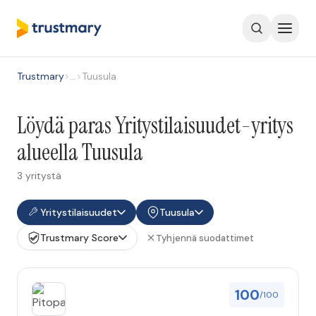
Trustmary
>
…
>
Tuusula
Löydä paras Yritystilaisuudet-yritys
alueella Tuusula
3 yritystä
Yritystilaisuudet
Tuusula
Trustmary Score
Tyhjennä suodattimet
100
/100