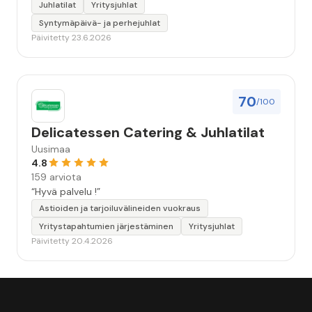
Juhlatilat
Yritysjuhlat
Syntymäpäivä- ja perhejuhlat
Päivitetty 23.6.2026
70
/100
Delicatessen Catering & Juhlatilat
Uusimaa
4.8
159 arviota
“Hyvä palvelu !”
Astioiden ja tarjoiluvälineiden vuokraus
Yritystapahtumien järjestäminen
Yritysjuhlat
Päivitetty 20.4.2026