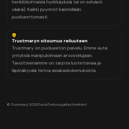
henkilökohtaisia hyökkäyksiä tai on selvästi
väärä). Kaikki pyynnöt käsitellään
puolueettomasti.
Trustmaryn sitoumus reiluuteen
Trustmary on puolueeton palvelu. Emme auta
yrityksiä manipuloimaan arvostelujaan.
Tavoitteenamme on tarjota luotettavaa ja
läpinäkyvää tietoa asiakaskokemuksista.
© Trustmary 2026
Tuote
Tietosuoja
Käyttöehdot