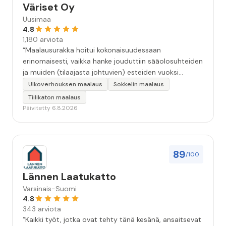
Väriset Oy
Uusimaa
4.8
1,180 arviota
“Maalausurakka hoitui kokonaisuudessaan
erinomaisesti, vaikka hanke jouduttiin sääolosuhteiden
ja muiden (tilaajasta johtuvien) esteiden vuoksi
keskeyttämään n. 3 viikoksi. Maalaistulos on oikein
Ulkoverhouksen maalaus
Sokkelin maalaus
hyvä, yhteydenpito erinomaista, jälkityöt tehtiin
Tiilikaton maalaus
huolellisesti. Suosittelen. Erityiskiitos itse maalareille:
Päivitetty 6.8.2026
Miljalle ja Valmalle!”
89
/100
Lännen Laatukatto
Varsinais-Suomi
4.8
343 arviota
“Kaikki työt, jotka ovat tehty tänä kesänä, ansaitsevat