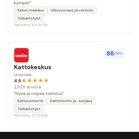
kympin!”
Katon maalaus
Ulkovuoraus ja verhoilu
Tiilikattotyöt
Päivitetty 6.8.2026
86
/100
Kattokeskus
Uusimaa
4.6
2,629 arviota
“Hyvä ja nopea toimitus”
Kattoremontti
Kattohuolto ja -korjaus
Tiilikattotyöt
Päivitetty 31.7.2026