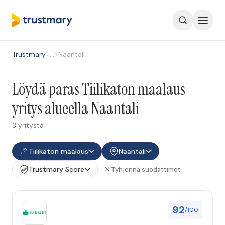
Trustmary
>
…
>
Naantali
Löydä paras Tiilikaton maalaus-
yritys alueella Naantali
3 yritystä
Tiilikaton maalaus
Naantali
Trustmary Score
Tyhjennä suodattimet
92
/100