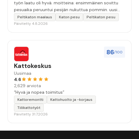
työn laatu oli hyvä. moitteina: ensimmäinen sovittu
pesuaika peruuntui pesijän nukuttua pommiin. uusi
aika piti ja työn jälki oikein hyvää ja osaavaa. toinen
Peltikaton maalaus
Katon pesu
Peltikaton pesu
murhe tuli koska olimme matkoilla ja jossain
Päivitetty 4.8.2026
pesun/pinnoituksen vaiheessa oli pihalla ollut vesihana
jäänyt auki ja jossain vaiheessa töiden jo loputtua oli
letku irronnut ulkohanasta ja syöksi vettä kolme
vuorokautta pihalle...kunnes naapuri uskaltautui
86
/100
pihallemme ja sulki hanan. Hieman siis tarkkuutta
hommiin ja hyvä tulee. ”
Kattokeskus
Uusimaa
4.6
2,629 arviota
“Hyvä ja nopea toimitus”
Kattoremontti
Kattohuolto ja -korjaus
Tiilikattotyöt
Päivitetty 31.7.2026