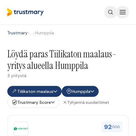
Trustmary
>
…
>
Humppila
Löydä paras Tiilikaton maalaus-
yritys alueella Humppila
3 yritystä
Tiilikaton maalaus
Humppila
Trustmary Score
Tyhjennä suodattimet
92
/100