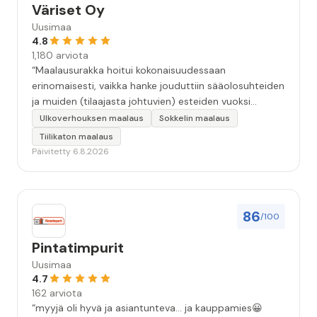
Väriset Oy
Uusimaa
4.8
1,180 arviota
“Maalausurakka hoitui kokonaisuudessaan
erinomaisesti, vaikka hanke jouduttiin sääolosuhteiden
ja muiden (tilaajasta johtuvien) esteiden vuoksi
keskeyttämään n. 3 viikoksi. Maalaistulos on oikein
Ulkoverhouksen maalaus
Sokkelin maalaus
hyvä, yhteydenpito erinomaista, jälkityöt tehtiin
Tiilikaton maalaus
huolellisesti. Suosittelen. Erityiskiitos itse maalareille:
Päivitetty 6.8.2026
Miljalle ja Valmalle!”
86
/100
Pintatimpurit
Uusimaa
4.7
162 arviota
“myyjä oli hyvä ja asiantunteva... ja kauppamies😀