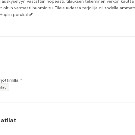
 Tilauskyselyyn vastattiin nopeasti, tilauksen tekeminen verkon kautta
t oltiin varmasti huomioitu. Tilaisuudessa tarjoilija oli todella amma
Huplin porukalle!”
jottimilla. ”
hlat
atilat