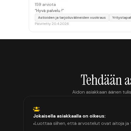
159 arviota
“Hyvä palvelu !”
Astioiden ja tarjoiluvälineiden vuokraus
Yritystapa
Päivitetty 20.4.2026
Tehdään a
Aidon asiakkaan äänen tulis
Jokaisella asiakkaalla on oikeus:
Luottaa siihen, että arvostelut ovat aitoja j
•