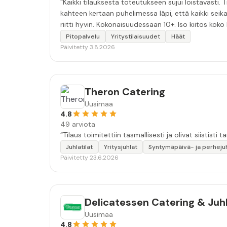
“Kaikki tilauksesta toteutukseen sujui loistavasti.
kahteen kertaan puhelimessa läpi, että kaikki seika
riitti hyvin. Kokonaisuudessaan 10+. Iso kiitos koko 
Pitopalvelu
Yritystilaisuudet
Häät
Päivitetty 3.8.2026
Theron Catering
Uusimaa
4.8
49 arviota
“Tilaus toimitettiin täsmällisesti ja olivat siististi tar
Juhlatilat
Yritysjuhlat
Syntymäpäivä- ja perheju
Päivitetty 23.6.2026
Delicatessen Catering & Juhl
Uusimaa
4.8