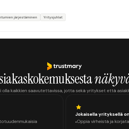
htumien järjestäminen
Yritysjuhlat
siakaskokemuksesta
näkyvä
i olla kaikkien saavutettavissa, jotta sekä yritykset että asia
Jokaisella yrityksellä o
a totuudenmukaisia
Oppia virheistä ja korjata
•