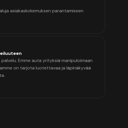
kaluja asiakaskokemuksen parantamiseen
eiluuteen
palvelu. Emme auta yrityksiä manipuloimaan
namme on tarjota luotettavaa ja läpinäkyvää
ta.