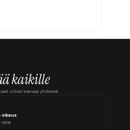
ä kaikille
kkaat voivat kasvaa yhdessä.
n oikeus:
 niitä