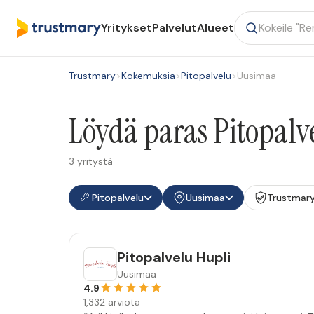
Yritykset
Palvelut
Alueet
Trustmary
>
Kokemuksia
>
Pitopalvelu
>
Uusimaa
Löydä paras Pitopalv
3 yritystä
Pitopalvelu
Uusimaa
Trustmary
Pitopalvelu Hupli
Uusimaa
4.9
1,332 arviota