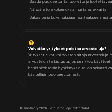
Saada puolueetonta, tuoretta ja luotettavaa
•
Nähdä aitoja kokemuksia muilta asiakkailta
•
Jakaa omia kokemuksiaan auttaakseen muita
•
Voivatko yritykset poistaa arvosteluja?
Yritykset eivät voi poistaa aitoja arvosteluja.
arvostelun tarkistusta, jos se rikkoo käyttöeh
henkilökohtaisia hyökkäyksiä tai on selvästi v
käsitellään puolueettomasti.
© Trustmary 2026
Tuote
Tietosuoja
Käyttöehdot