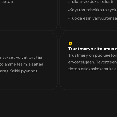
 tietoa
Tulla arvioiduksi reilusti
•
Käyttää tehokkaita työ
•
Tuoda esiin vahvuutensa
•
Trustmaryn sitoumus r
Trustmary on puolueeton 
 Yritykset voivat pyytää
arvostelujaan. Tavoittee
tojamme (esim. sisältää
tietoa asiakaskokemuksis
äärä). Kaikki pyynnöt