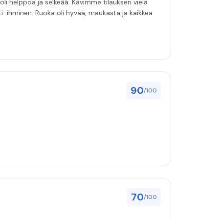
 oli helppoa ja selkeää. Kävimme tilauksen vielä
tti-ihminen. Ruoka oli hyvää, maukasta ja kaikkea
90
/100
70
/100