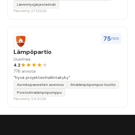
Lämmitysjärjestelmät
Päivitetty 27.7.2026
75
/100
Lämpöpartio
Uusimaa
4.2
776 arviota
“hyvä projektienhallintakyky”
Aurinkopaneelien asennus
Ilmalämpöpumpun huolto
Poistoilmalämpöpumppu
Päivitetty 5.8.2026