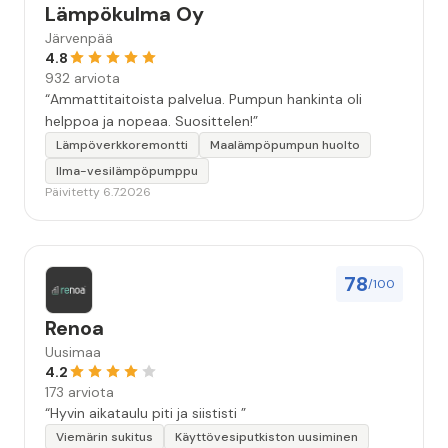
Lämpökulma Oy
Järvenpää
4.8
932 arviota
“Ammattitaitoista palvelua. Pumpun hankinta oli
helppoa ja nopeaa. Suosittelen!”
Lämpöverkkoremontti
Maalämpöpumpun huolto
Ilma-vesilämpöpumppu
Päivitetty 6.7.2026
78
/100
Renoa
Uusimaa
4.2
173 arviota
“Hyvin aikataulu piti ja siististi ”
Viemärin sukitus
Käyttövesiputkiston uusiminen