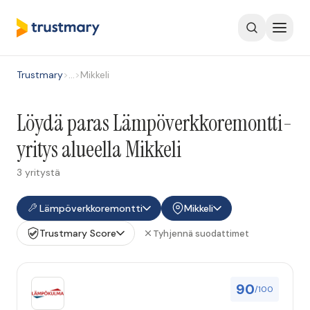
Trustmary
>
…
>
Mikkeli
Löydä paras Lämpöverkkoremontti-
yritys alueella Mikkeli
3 yritystä
Lämpöverkkoremontti
Mikkeli
Trustmary Score
Tyhjennä suodattimet
90
/100