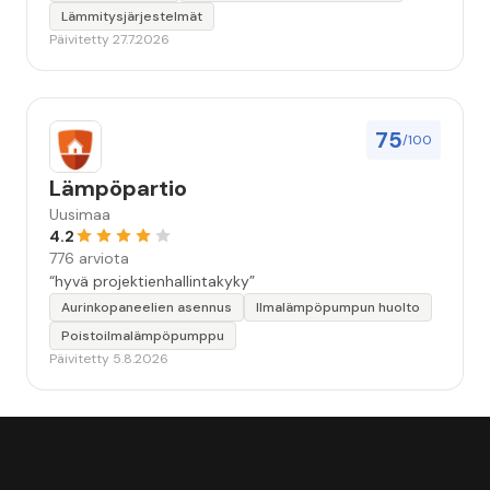
Lämmitysjärjestelmät
Päivitetty 27.7.2026
75
/100
Lämpöpartio
Uusimaa
4.2
776 arviota
“hyvä projektienhallintakyky”
Aurinkopaneelien asennus
Ilmalämpöpumpun huolto
Poistoilmalämpöpumppu
Päivitetty 5.8.2026