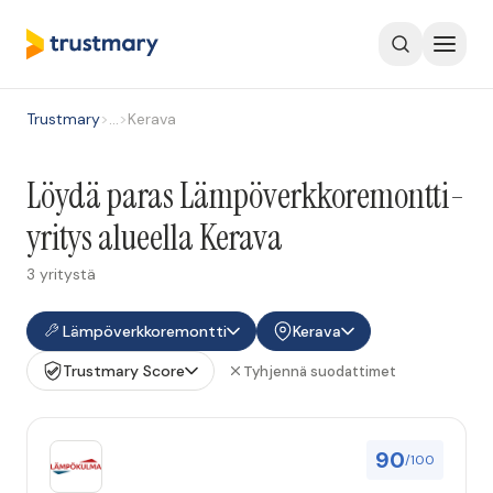
Trustmary
>
…
>
Kerava
Löydä paras Lämpöverkkoremontti-
yritys alueella Kerava
3 yritystä
Lämpöverkkoremontti
Kerava
Trustmary Score
Tyhjennä suodattimet
90
/100