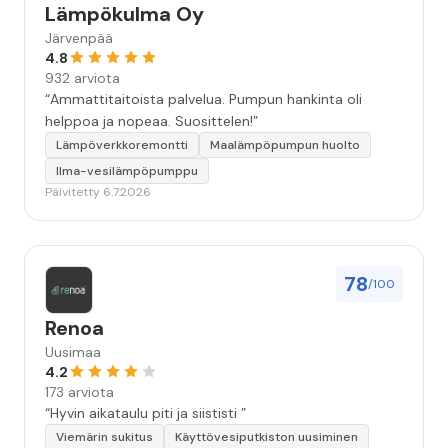
Lämpökulma Oy
Järvenpää
4.8
932 arviota
“Ammattitaitoista palvelua. Pumpun hankinta oli
helppoa ja nopeaa. Suosittelen!”
Lämpöverkkoremontti
Maalämpöpumpun huolto
Ilma-vesilämpöpumppu
Päivitetty 6.7.2026
78
/100
Renoa
Uusimaa
4.2
173 arviota
“Hyvin aikataulu piti ja siististi ”
Viemärin sukitus
Käyttövesiputkiston uusiminen