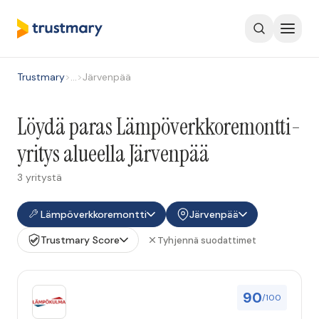
Trustmary
>
…
>
Järvenpää
Löydä paras Lämpöverkkoremontti-
yritys alueella Järvenpää
3 yritystä
Lämpöverkkoremontti
Järvenpää
Trustmary Score
Tyhjennä suodattimet
90
/100