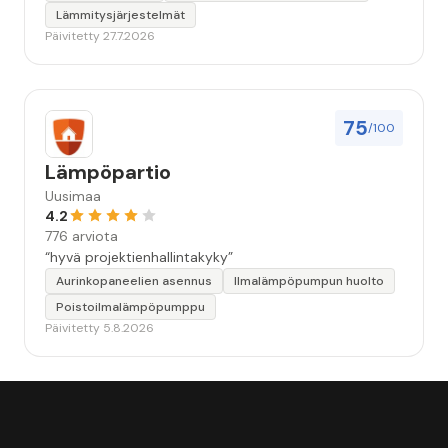
Lämmitysjärjestelmät
Päivitetty 27.7.2026
75
/100
Lämpöpartio
Uusimaa
4.2
776 arviota
“hyvä projektienhallintakyky”
Aurinkopaneelien asennus
Ilmalämpöpumpun huolto
Poistoilmalämpöpumppu
Päivitetty 5.8.2026