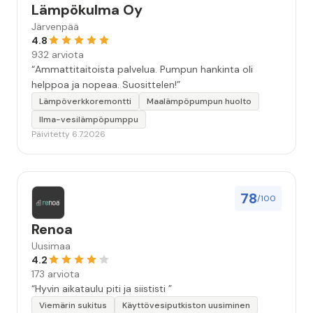
Lämpökulma Oy
Järvenpää
4.8
932 arviota
“Ammattitaitoista palvelua. Pumpun hankinta oli
helppoa ja nopeaa. Suosittelen!”
Lämpöverkkoremontti
Maalämpöpumpun huolto
Ilma-vesilämpöpumppu
Päivitetty 6.7.2026
78
/100
Renoa
Uusimaa
4.2
173 arviota
“Hyvin aikataulu piti ja siististi ”
Viemärin sukitus
Käyttövesiputkiston uusiminen