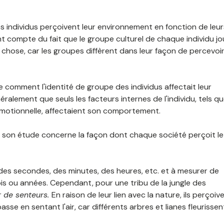
s individus perçoivent leur environnement en fonction de leur
nt compte du fait que le groupe culturel de chaque individu j
chose, car les groupes diffèrent dans leur façon de percevoi
 comment l'identité de groupe des individus affectait leur
lement que seuls les facteurs internes de l'individu, tels q
 émotionnelle, affectaient son comportement.
ier son étude concerne la façon dont chaque société perçoit le
 des secondes, des minutes, des heures, etc. et à mesurer de
s ou années. Cependant, pour une tribu de la jungle des
r de senteurs.
En raison de leur lien avec la nature, ils perçoiv
se en sentant l'air, car différents arbres et lianes fleurissen