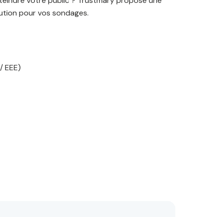
tteindre votre public ? Trustmary propose une
bution pour vos sondages.
/ EEE)