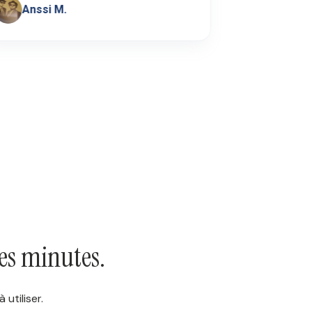
Anssi M.
• Toimit
es minutes.
utiliser.