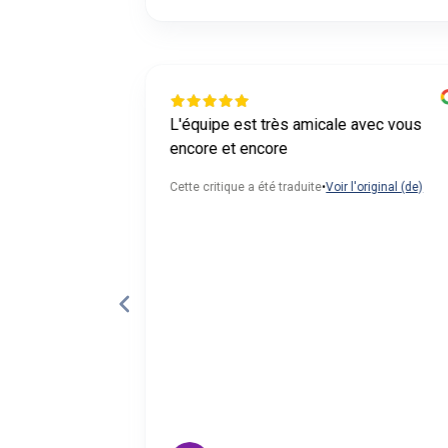
ient Lorenz
L'équipe est très amicale avec vous
atique
encore et encore
'original (de)
Cette critique a été traduite
•
Voir l'original (de)