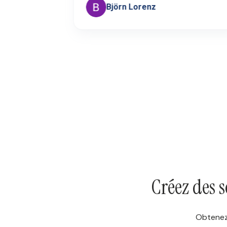
Björn Lorenz
Page 3 of 60
Créez des 
Obtenez 