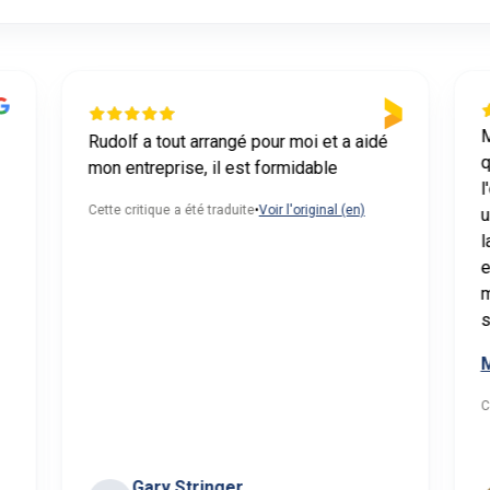
M
Rudolf a tout arrangé pour moi et a aidé
q
mon entreprise, il est formidable
l
Cette critique a été traduite
•
Voir l'original (en)
u
l
e
m
s
M
C
Gary Stringer