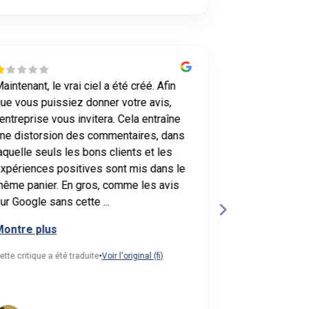
aintenant, le vrai ciel a été créé. Afin
Nous voulions
ue vous puissiez donner votre avis,
commentaires 
'entreprise vous invitera. Cela entraîne
simple et aut
ne distorsion des commentaires, dans
Nous avons or
aquelle seuls les bons clients et les
Hannes, au co
xpériences positives sont mis dans le
discuté de la 
ême panier. En gros, comme les avis
processus da
ur Google sans cette ...
Hannes a imm
claire ...
ontre plus
Montre plus
ette critique a été traduite
•
Voir l'original (fi)
Cette critique a é
Tuomas
Hamina •