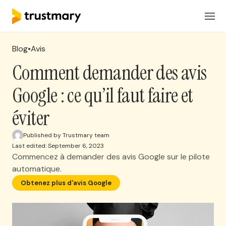
Produits
FR
Connexion
Blog
•
Avis
Solutions
Comment demander des avis
Google : ce qu’il faut faire et
Tarification
éviter
Ressources
Published by Trustmary team
Last edited: September 6, 2023
Commencez à demander des avis Google sur le pilote
Réserver une réunion
automatique.
Obtenez plus d'avis Google