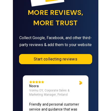
MORE REVIEWS,
MORE TRUST
Collect Google, Facebook, and other third-
party reviews & add them to your website
Start collecting reviews
Jeremy
Surety First, President, United
States
Rudolf has been fantastic to
work with. He's really gone above
and beyond in helping get my