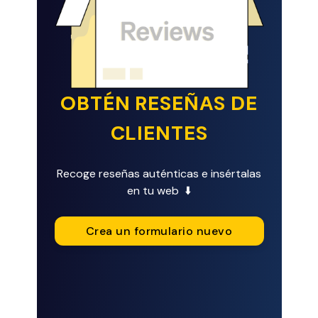
OBTÉN RESEÑAS DE
CLIENTES
Recoge reseñas auténticas e insértalas
en tu web ⬇️
Crea un formulario nuevo