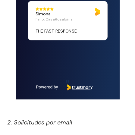
Cristian
Simona
Muy buenas h
Fano, CasaRosalpina
trabajo y br
THE FAST RESPONSE
información r
que busco
Page 2 of 4
2. Solicitudes por email