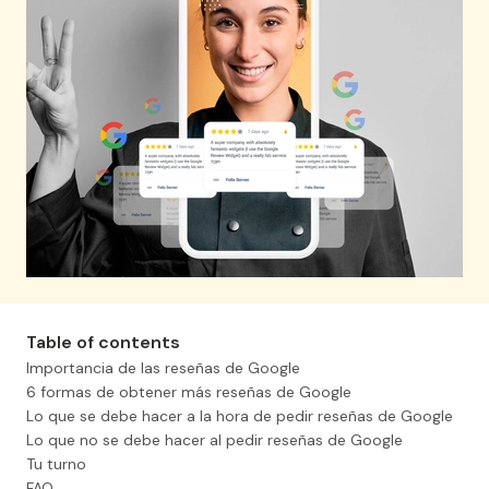
Conseguir reseñas
Eri Abisai Hernández
Villanueva
México , Fortemus
Súper fácil y muy rápido
proceso para generar
formularios de feedback y por
supuesto activos de prueba
social, además de contar con
Table of contents
el mejor precio. 100%
Importancia de las reseñas de Google
recomendable
6 formas de obtener más reseñas de Google
Lo que se debe hacer a la hora de pedir reseñas de Google
Lo que no se debe hacer al pedir reseñas de Google
Page 4 of 4
Tu turno
FAQ