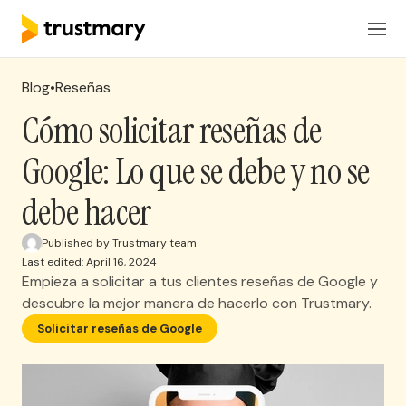
Productos
ES
Iniciar Sesión
Blog
•
Reseñas
Soluciones
Cómo solicitar reseñas de
Google: Lo que se debe y no se
Precios
debe hacer
Recursos
Published by Trustmary team
Last edited: April 16, 2024
Empieza a solicitar a tus clientes reseñas de Google y
Solicita una reunion
descubre la mejor manera de hacerlo con Trustmary.
Solicitar reseñas de Google
Consigue reseñas de clientes de manera
automática con Trustmary