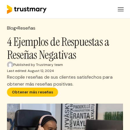
Productos
ES
Iniciar Sesión
Blog
•
Reseñas
Soluciones
4 Ejemplos de Respuestas a
Reseñas Negativas
Precios
Published by Trustmary team
Last edited: August 12, 2024
Recursos
Recopile reseñas de sus clientes satisfechos para
obtener más reseñas positivas.
Solicita una reunion
Obtener más reseñas
Consigue reseñas de clientes de manera
automática con Trustmary