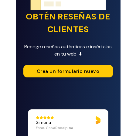
OBTÉN RESEÑAS DE
CLIENTES
Recoge reseñas auténticas e insértalas
en tu web ⬇️
Crea un formulario nuevo
Simona
Fano, CasaRosalpina