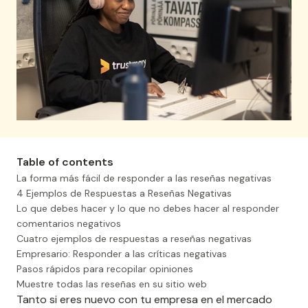
Conseguir reseñas
Eri Abisai Hernández
Villanueva
México , Fortemus
Súper fácil y muy rápido
Table of contents
proceso para generar
La forma más fácil de responder a las reseñas negativas
formularios de feedback y por
4 Ejemplos de Respuestas a Reseñas Negativas
supuesto activos de prueba
Lo que debes hacer y lo que no debes hacer al responder
social, además de contar con
comentarios negativos
el mejor precio. 100%
Cuatro ejemplos de respuestas a reseñas negativas
recomendable
Empresario: Responder a las críticas negativas
Pasos rápidos para recopilar opiniones
Muestre todas las reseñas en su sitio web
Page 4 of 4
Tanto si eres nuevo con tu empresa en el mercado