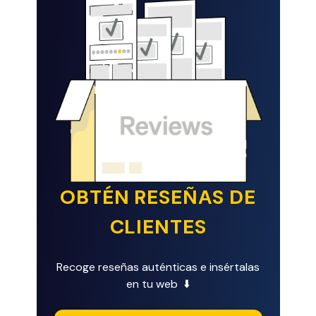
OBTÉN RESEÑAS DE
CLIENTES
Recoge reseñas auténticas e insértalas
en tu web ⬇️