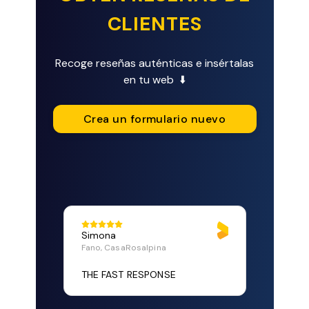
CLIENTES
Recoge reseñas auténticas e insértalas
en tu web ⬇️
Crea un formulario nuevo
Simona
Fano, CasaRosalpina
THE FAST RESPONSE