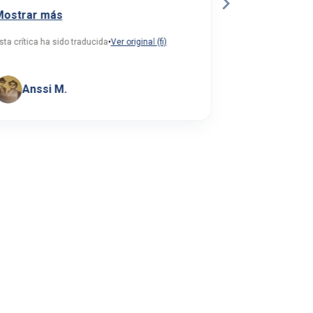
Mostrar más
Mostrar más
sta crítica ha sido traducida
•
Ver original (fi)
Esta crítica ha si
Tuomas
Hamina •
Anssi M.
• Toimit