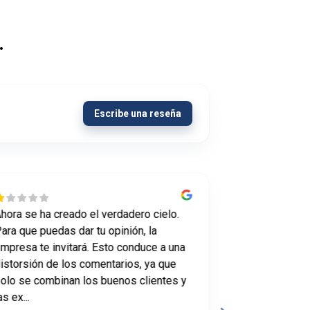
.
Escribe una reseña
hora se ha creado el verdadero cielo.
Queríamos que
ara que puedas dar tu opinión, la
comentarios d
mpresa te invitará. Esto conduce a una
lo más fácil y
istorsión de los comentarios, ya que
Organizamos u
olo se combinan los buenos clientes y
la que analiz
as ex...
proceso en nue