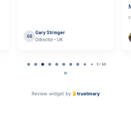
E
Gary Stringer
GS
Ditrector • UK
3 / 60
Review widget
by
trustmary