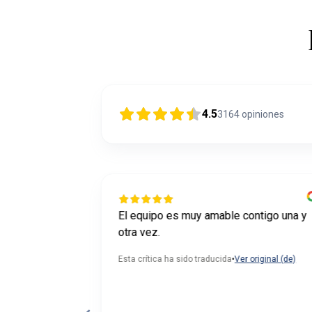
4.5
3164
opiniones
liente Lorenz
El equipo es muy amable contigo una y
 y práctica
otra vez.
original (de)
Esta crítica ha sido traducida
•
Ver original (de)