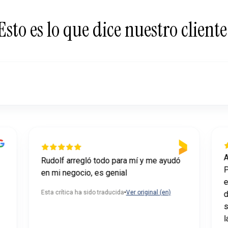
Esto es lo que dice nuestro cliente
A
Rudolf arregló todo para mí y me ayudó
P
en mi negocio, es genial
e
Esta crítica ha sido traducida
•
Ver original (en)
d
s
l