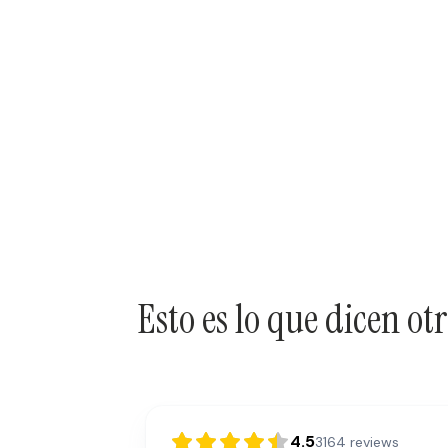
Esto es lo que dicen o
4.5
3164
reviews