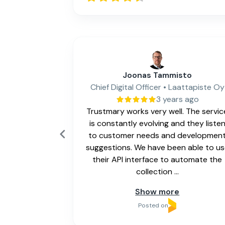
Joonas Tammisto
 Marketing
Chief Digital Officer • Laattapiste Oy
3 years ago
s ago
Trustmary works very well. The servic
y process to
is constantly evolving and they liste
ur business.
to customer needs and developmen
suggestions. We have been able to u
their API interface to automate the
collection ...
Show more
Posted on