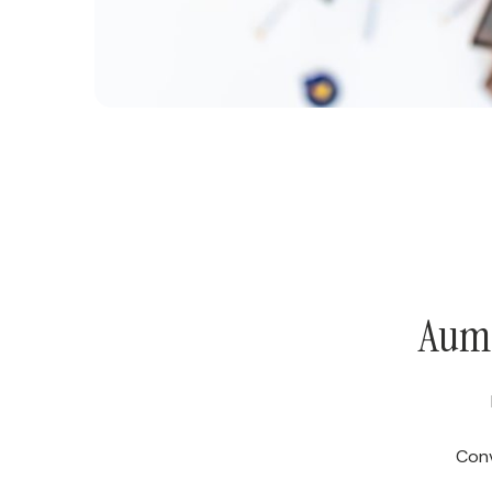
Aume
Conv