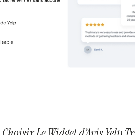
eb facilement et sans aucune
 de Yelp
isable
Choisir Le Widget d’Avis Yelp 