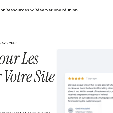
ion
Ressources
Réserver une réunion
 AVIS YELP
our Les
 Votre Site