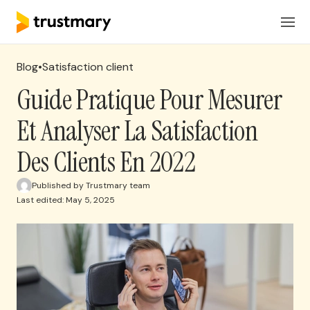
Produits
FR
Connexion
Blog
•
Satisfaction client
Solutions
Guide Pratique Pour Mesurer
Et Analyser La Satisfaction
Tarification
Des Clients En 2022
Ressources
Published by Trustmary team
Last edited: May 5, 2025
Réserver une réunion