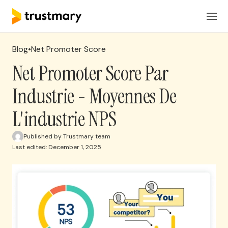
Produits
FR
Connexion
Blog
•
Net Promoter Score
Solutions
Net Promoter Score Par
Industrie - Moyennes De
Tarification
L'industrie NPS
Ressources
Published by Trustmary team
Last edited: December 1, 2025
Réserver une réunion