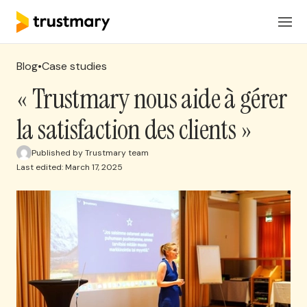
Produits
FR
Connexion
Blog
•
Case studies
Solutions
« Trustmary nous aide à gérer
la satisfaction des clients »
Tarification
Published by Trustmary team
Last edited: March 17, 2025
Ressources
Réserver une réunion