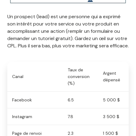
Un prospect (lead) est une personne qui a exprimé
son intérêt pour votre service ou votre produit en
accomplissant une action (remplir un formulaire ou
demander un tutoriel gratuit). Gardez un œil sur votre
CPL. Plus il sera bas, plus votre marketing sera efficace.
Taux de
Argent
No
Canal
conversion
dépensé
pr
(%)
Facebook
6.5
5 000 $
41
Instagram
7.8
3 500 $
59
Page de renvoi
2.3
1 500 $
20