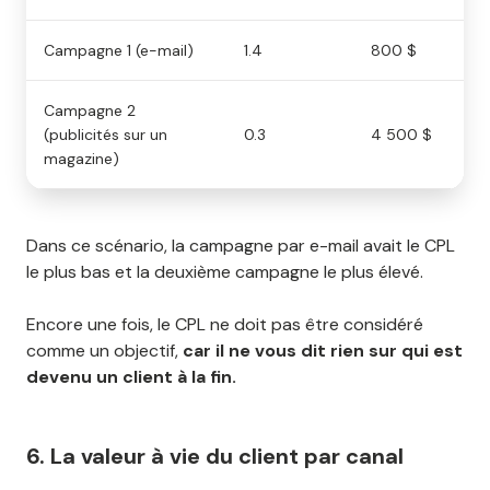
Campagne 1 (e-mail)
1.4
800 $
2 
Campagne 2
(publicités sur un
0.3
4 500 $
10
magazine)
Dans ce scénario, la campagne par e-mail avait le CPL
le plus bas et la deuxième campagne le plus élevé.
Encore une fois, le CPL ne doit pas être considéré
comme un objectif,
car il ne vous dit rien sur qui est
devenu un client à la fin.
6. La valeur à vie du client par canal