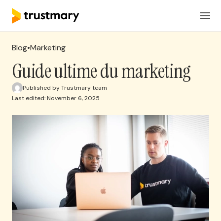
Produits
FR
Connexion
Blog
•
Marketing
Solutions
Guide ultime du marketing
Published by Trustmary team
Tarification
Last edited: November 6, 2025
Ressources
Réserver une réunion