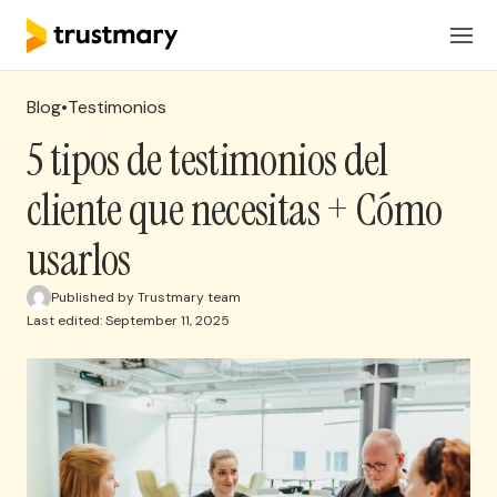
Productos
ES
Iniciar Sesión
Blog
•
Testimonios
Soluciones
5 tipos de testimonios del
cliente que necesitas + Cómo
Precios
usarlos
Recursos
Published by Trustmary team
Last edited: September 11, 2025
Solicita una reunion