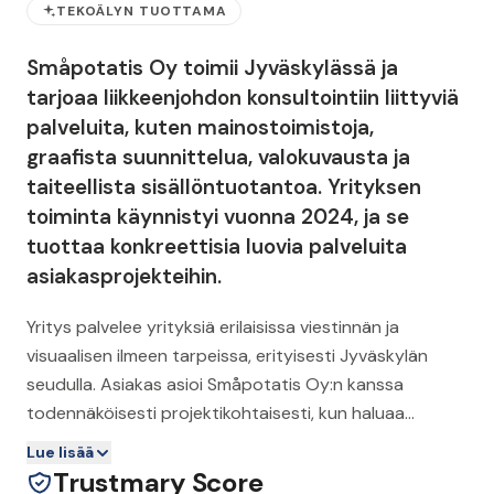
TEKOÄLYN TUOTTAMA
Småpotatis Oy toimii Jyväskylässä ja
tarjoaa liikkeenjohdon konsultointiin liittyviä
palveluita, kuten mainostoimistoja,
graafista suunnittelua, valokuvausta ja
taiteellista sisällöntuotantoa. Yrityksen
toiminta käynnistyi vuonna 2024, ja se
tuottaa konkreettisia luovia palveluita
asiakasprojekteihin.
Yritys palvelee yrityksiä erilaisissa viestinnän ja
visuaalisen ilmeen tarpeissa, erityisesti Jyväskylän
seudulla. Asiakas asioi Småpotatis Oy:n kanssa
todennäköisesti projektikohtaisesti, kun haluaa
ulkoistaa graafista suunnittelua, sisällöntuotantoa tai
Lue lisää
kampanjasuunnittelua ja toteutusta.
Trustmary Score