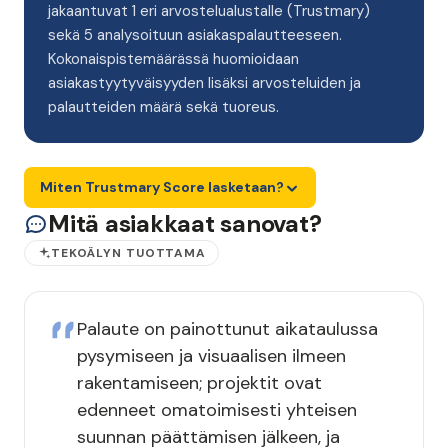
jakaantuvat 1 eri arvostelualustalle (Trustmary)
sekä 5 analysoituun asiakaspalautteeseen.
Kokonaispistemäärässä huomioidaan
asiakastyytyväisyyden lisäksi arvosteluiden ja
palautteiden määrä sekä tuoreus.
Miten Trustmary Score lasketaan?
Mitä asiakkaat sanovat?
TEKOÄLYN TUOTTAMA
Palaute on painottunut aikataulussa
pysymiseen ja visuaalisen ilmeen
rakentamiseen; projektit ovat
edenneet omatoimisesti yhteisen
suunnan päättämisen jälkeen, ja