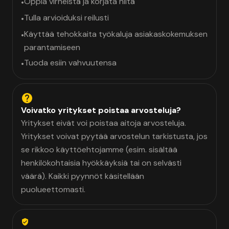
Oppia virheistä ja korjata niitä
•
Tulla arvioiduksi reilusti
•
Käyttää tehokkaita työkaluja asiakaskokemuksen
•
parantamiseen
Tuoda esiin vahvuutensa
•
Voivatko yritykset poistaa arvosteluja?
Yritykset eivät voi poistaa aitoja arvosteluja.
Yritykset voivat pyytää arvostelun tarkistusta, jos
se rikkoo käyttöehtojamme (esim. sisältää
henkilökohtaisia hyökkäyksiä tai on selvästi
väärä). Kaikki pyynnöt käsitellään
puolueettomasti.