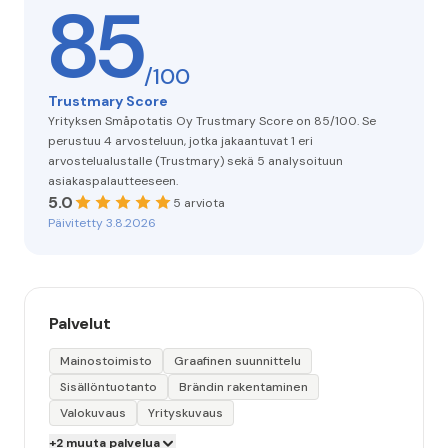
85
/100
Trustmary Score
Yrityksen Småpotatis Oy Trustmary Score on 85/100. Se
perustuu 4 arvosteluun, jotka jakaantuvat 1 eri
arvostelualustalle (Trustmary) sekä 5 analysoituun
asiakaspalautteeseen.
5.0
5 arviota
Päivitetty 3.8.2026
Palvelut
Mainostoimisto
Graafinen suunnittelu
Sisällöntuotanto
Brändin rakentaminen
Valokuvaus
Yrityskuvaus
+2 muuta palvelua