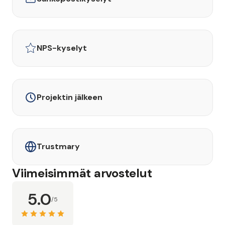
NPS-kyselyt
Projektin jälkeen
Trustmary
Viimeisimmät arvostelut
5.0
/5