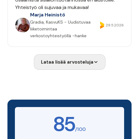
Yhteistyö oli sujuvaa ja mukavaa!
Marja Heinistö
Gradia, KasvuKS - Uudistuvaa
29.5.2026
liiketoimintaa
verkostoyhteistyöllä -hanke
Lataa lisää arvosteluja
85
/100