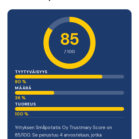
85
/ 100
TYYTYVÄISYYS
80 %
MÄÄRÄ
36 %
TUOREUS
100 %
Yrityksen Småpotatis Oy Trustmary Score on
85/100. Se perustuu 4 arvosteluun, jotka