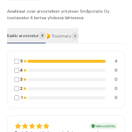
Asiakkaat ovat arvostelleet yrityksen Småpotatis Oy
toistaiseksi 4 kertaa yhdessä lähteessä.
Kaikki arvostelut
4
Trustmary
4
5
4
4
0
3
0
2
0
1
0
Vahvistettu