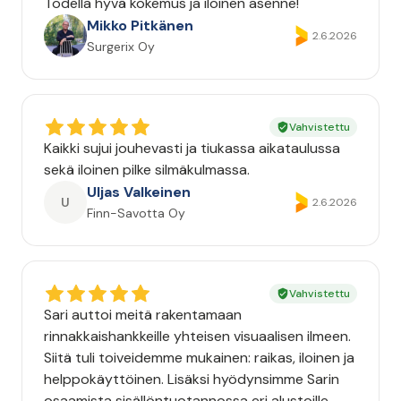
Todella hyvä kokemus ja iloinen asenne!
Mikko Pitkänen
2.6.2026
Surgerix Oy
Vahvistettu
Kaikki sujui jouhevasti ja tiukassa aikataulussa
sekä iloinen pilke silmäkulmassa.
Uljas Valkeinen
U
2.6.2026
Finn-Savotta Oy
Vahvistettu
Sari auttoi meitä rakentamaan
rinnakkaishankkeille yhteisen visuaalisen ilmeen.
Siitä tuli toiveidemme mukainen: raikas, iloinen ja
helppokäyttöinen. Lisäksi hyödynsimme Sarin
osaamista sisällöntuotannossa eri alustoille.