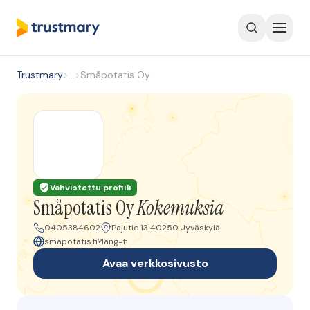
Trustmary
>
…
>
Småpotatis Oy
Vahvistettu profiili
Småpotatis Oy
Kokemuksia
0405384602
Pajutie 13 40250 Jyväskylä
smapotatis.fi?lang=fi
Avaa verkkosivusto