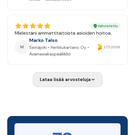
Vahvistettu
Mielestäni ammattitaitoista asioiden hoitoa.
Marko Talso
M
Seinäjoki • Herkkukartano Oy •
27.5.2026
Avainasiakaspäällikkö
Lataa lisää arvosteluja