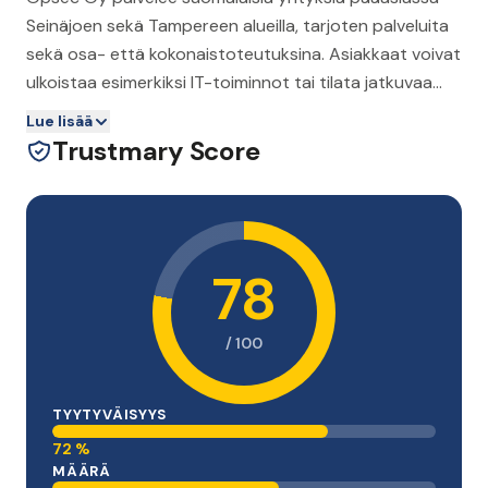
Seinäjoen sekä Tampereen alueilla, tarjoten palveluita
sekä osa- että kokonaistoteutuksina. Asiakkaat voivat
ulkoistaa esimerkiksi IT-toiminnot tai tilata jatkuvaa
tietosuojan koordinointia ja tukea, mikä toteutetaan
Lue lisää
yhteistyönä etäyhteyksin ja sopimuksen mukaisilla
Trustmary Score
palveluilla.
78
/ 100
TYYTYVÄISYYS
72 %
MÄÄRÄ