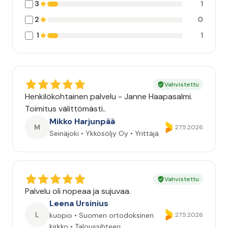
3
1
2
0
1
1
Vahvistettu
Henkilökohtainen palvelu - Janne Haapasalmi.
Toimitus välittömästi..
Mikko Harjunpää
M
27.5.2026
Seinäjoki • Ykkösöljy Oy • Yrittäjä
Vahvistettu
Palvelu oli nopeaa ja sujuvaa.
Leena Ursinius
L
kuopio • Suomen ortodoksinen
27.5.2026
kirkko • Taloussihteeri