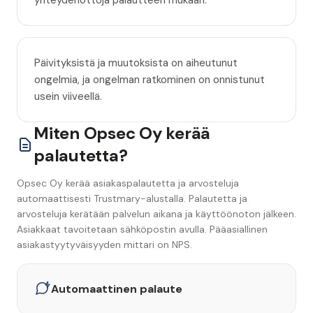
yhteydenottoja palautteen mukaan.
Päivityksistä ja muutoksista on aiheutunut
ongelmia, ja ongelman ratkominen on onnistunut
usein viiveellä.
Miten Opsec Oy kerää
palautetta?
Opsec Oy kerää asiakaspalautetta ja arvosteluja
automaattisesti Trustmary-alustalla. Palautetta ja
arvosteluja kerätään palvelun aikana ja käyttöönoton jälkeen.
Asiakkaat tavoitetaan sähköpostin avulla. Pääasiallinen
asiakastyytyväisyyden mittari on NPS.
Automaattinen palaute