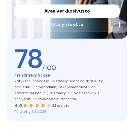
www.opsec.fi
Avaa verkkosivusto
Ota yhteyttä
78
/100
Trustmary Score
Yrityksen Opsec Oy Trustmary Score on 78/100. Se
perustuu 16 arvosteluun, jotka jakaantuvat 2 eri
arvostelualustalle (Trustmary ja Google) sekä 29
analysoituun asiakaspalautteeseen.
4.4
33 arviota
Päivitetty 3.8.2026