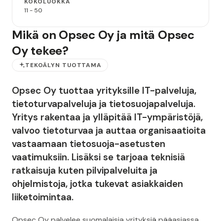
KOKOLUOKKA
11 - 50
Mikä on Opsec Oy ja mitä Opsec
Oy tekee?
TEKOÄLYN TUOTTAMA
Opsec Oy tuottaa yrityksille IT-palveluja,
tietoturvapalveluja ja tietosuojapalveluja.
Yritys rakentaa ja ylläpitää IT-ympäristöjä,
valvoo tietoturvaa ja auttaa organisaatioita
vastaamaan tietosuoja-asetusten
vaatimuksiin. Lisäksi se tarjoaa teknisiä
ratkaisuja kuten pilvipalveluita ja
ohjelmistoja, jotka tukevat asiakkaiden
liiketoimintaa.
Opsec Oy palvelee suomalaisia yrityksiä pääasiassa