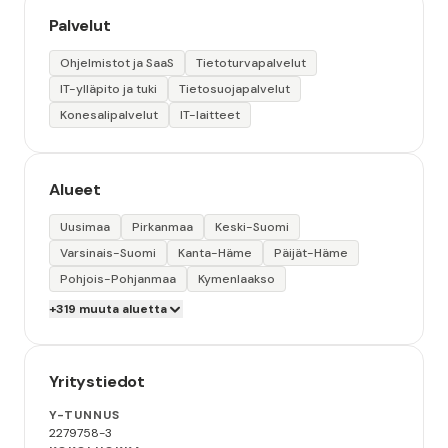
Palvelut
Ohjelmistot ja SaaS
Tietoturvapalvelut
IT-ylläpito ja tuki
Tietosuojapalvelut
Konesalipalvelut
IT-laitteet
Alueet
Uusimaa
Pirkanmaa
Keski-Suomi
Varsinais-Suomi
Kanta-Häme
Päijät-Häme
Pohjois-Pohjanmaa
Kymenlaakso
+319 muuta aluetta
Yritystiedot
Y-TUNNUS
2279758-3