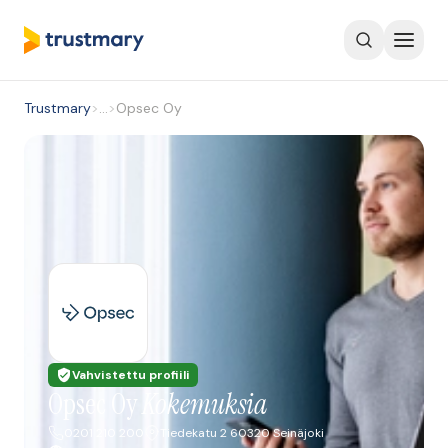
Trustmary
>
…
>
Opsec Oy
Vahvistettu profiili
Opsec Oy
Kokemuksia
0201 210 200
Tiedekatu 2 60320 Seinäjoki