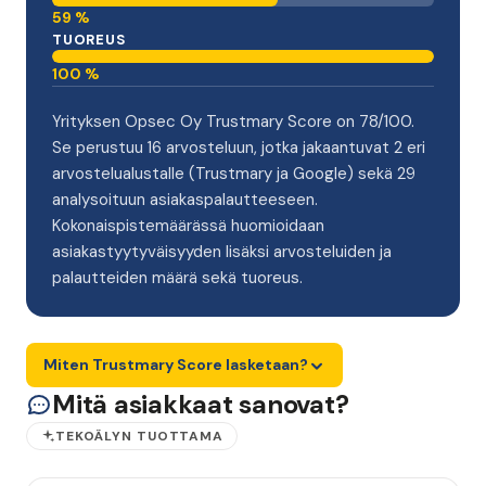
59 %
TUOREUS
100 %
Yrityksen Opsec Oy Trustmary Score on 78/100.
Se perustuu 16 arvosteluun, jotka jakaantuvat 2 eri
arvostelualustalle (Trustmary ja Google) sekä 29
analysoituun asiakaspalautteeseen.
Kokonaispistemäärässä huomioidaan
asiakastyytyväisyyden lisäksi arvosteluiden ja
palautteiden määrä sekä tuoreus.
Miten Trustmary Score lasketaan?
Mitä asiakkaat sanovat?
TEKOÄLYN TUOTTAMA