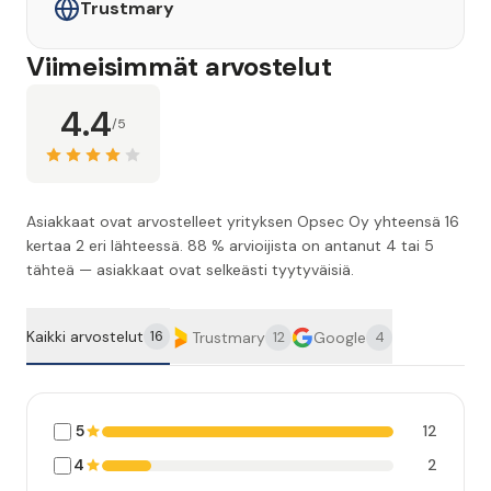
Trustmary
Viimeisimmät arvostelut
4.4
/5
Asiakkaat ovat arvostelleet yrityksen Opsec Oy yhteensä 16
kertaa 2 eri lähteessä. 88 % arvioijista on antanut 4 tai 5
tähteä — asiakkaat ovat selkeästi tyytyväisiä.
Kaikki arvostelut
16
Trustmary
Google
12
4
5
12
4
2