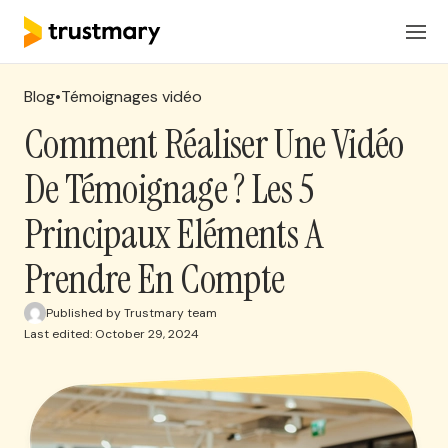
Produits
FR
Connexion
Blog
•
Témoignages vidéo
Solutions
Comment Réaliser Une Vidéo
De Témoignage ? Les 5
Tarification
Principaux Eléments A
Ressources
Prendre En Compte
Published by Trustmary team
Réserver une réunion
Last edited: October 29, 2024