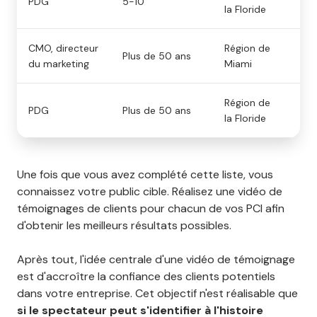
PDG
5-10
la Floride
pou
CMO, directeur
Région de
Tr
Plus de 50 ans
du marketing
Miami
gé
Région de
Pas
PDG
Plus de 50 ans
la Floride
l'e
Une fois que vous avez complété cette liste, vous
connaissez votre public cible. Réalisez une vidéo de
témoignages de clients pour chacun de vos PCI afin
d'obtenir les meilleurs résultats possibles.
Après tout, l'idée centrale d'une vidéo de témoignage
est d'accroître la confiance des clients potentiels
dans votre entreprise. Cet objectif n'est réalisable que
si le spectateur peut s'identifier à l'histoire