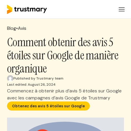
Produits
FR
Connexion
Blog
•
Avis
Solutions
Comment obtenir des avis 5
étoiles sur Google de manière
Tarification
organique
Ressources
Published by Trustmary team
Last edited: August 26, 2024
Commencez à obtenir plus d’avis 5 étoiles sur Google
Réserver une réunion
avec les campagnes d’avis Google de Trustmary
Obtenez des avis 5 étoiles sur Google