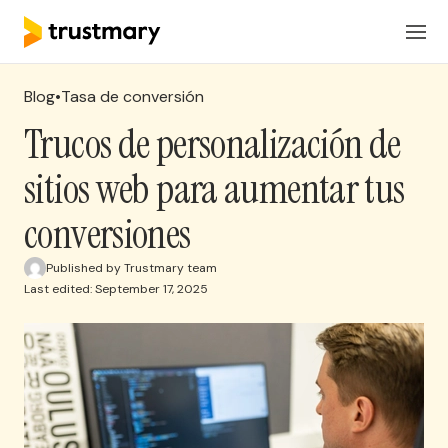
Productos
ES
Iniciar Sesión
Blog
•
Tasa de conversión
Soluciones
Trucos de personalización de
sitios web para aumentar tus
Precios
conversiones
Recursos
Published by Trustmary team
Last edited: September 17, 2025
Solicita una reunion