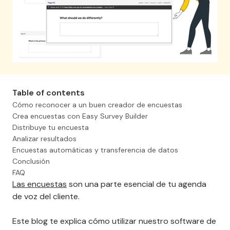
Envía tu primera encuesta
Table of contents
Cómo reconocer a un buen creador de encuestas
Simona
Crea encuestas con Easy Survey Builder
Fano, CasaRosalpina
Distribuye tu encuesta
Analizar resultados
THE FAST RESPONSE
Encuestas automáticas y transferencia de datos
Conclusión
FAQ
Las encuestas
son una parte esencial de tu agenda
de voz del cliente.
Page 4 of 4
Este blog te explica cómo utilizar nuestro software de