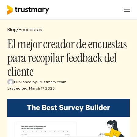
Productos
ES
Iniciar Sesión
Blog
•
Encuestas
Soluciones
El mejor creador de encuestas
para recopilar feedback del
Precios
cliente
Recursos
Published by Trustmary team
Last edited: March 17, 2025
Solicita una reunion
Crea encuestas y recoge comentarios de
clientes en minutos