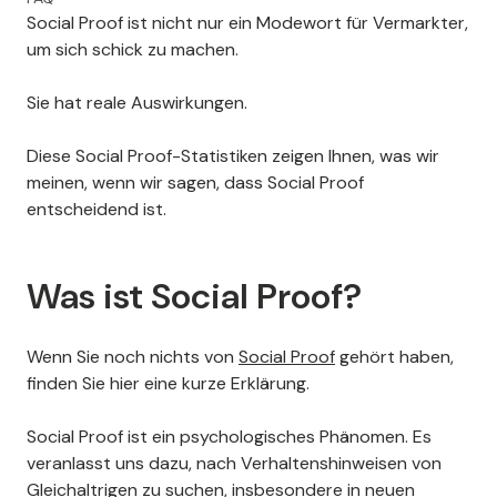
Social Proof ist nicht nur ein Modewort für Vermarkter,
um sich schick zu machen.
Bobby Little
Sie hat reale Auswirkungen.
MediPlan/Max, Owner-Agent, USA
Diese Social Proof-Statistiken zeigen Ihnen, was wir
Rudolf has been amazing in
helping me set up my trustmary
meinen, wenn wir sagen, dass Social Proof
marketing strategies. He always
entscheidend ist.
responds promptly to my
questions and concerns, and he
has stayed a step ahead of me
Was ist Social Proof?
with ideas I hadn't even
considered. I'm very satisfied
with his service. I wish I could get
this great service with all of my
Wenn Sie noch nichts von
Social Proof
gehört haben,
business partners.
finden Sie hier eine kurze Erklärung.
Social Proof ist ein psychologisches Phänomen. Es
veranlasst uns dazu, nach Verhaltenshinweisen von
Gleichaltrigen zu suchen, insbesondere in neuen