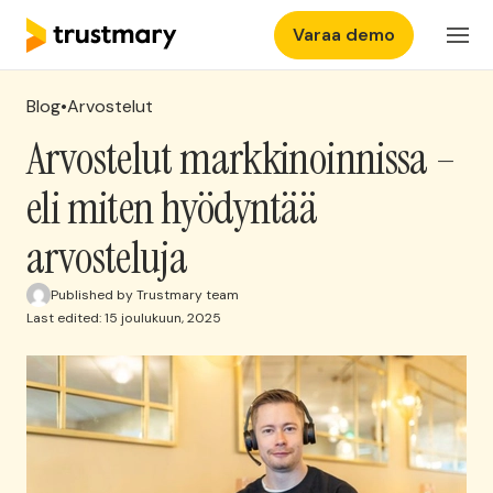
Varaa demo
Ominaisuudet
FI
Kirjaudu
Blog
•
Arvostelut
Hinnasto
Arvostelut markkinoinnissa –
eli miten hyödyntää
Yritys
arvosteluja
Kokemuksia
Published by Trustmary team
Last edited: 15 joulukuun, 2025
Ota yhteyttä