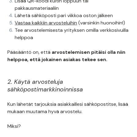
Lisää QR-koodi kuitin loppuun tai
pakkausmateriaaliin
Lähetä sähköposti pari viikkoa oston jälkeen
Vastaa kaikkiin arvosteluihin
(varsinkin huonoihin!)
Tee arvostelemisesta yrityksen omilla verkkosivuilla
helppoa
Pääsääntö on, että
arvostelemisen pitäisi olla niin
helppoa, että jokainen asiakas tekee sen.
2. Käytä arvosteluja
sähköpostimarkkinoinnissa
Kun lähetät tarjouksia asiakkaillesi sähköpostitse, lisää
mukaan muutama hyvä arvostelu.
Miksi?