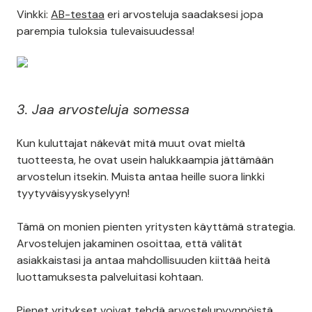
Vinkki:
AB-testaa
eri arvosteluja saadaksesi jopa
parempia tuloksia tulevaisuudessa!
3. Jaa arvosteluja somessa
Kun kuluttajat näkevät mitä muut ovat mieltä
tuotteesta, he ovat usein halukkaampia jättämään
arvostelun itsekin. Muista antaa heille suora linkki
tyytyväisyyskyselyyn!
Tämä on monien pienten yritysten käyttämä strategia.
Arvostelujen jakaminen osoittaa, että välität
asiakkaistasi ja antaa mahdollisuuden kiittää heitä
luottamuksesta palveluitasi kohtaan.
Pienet yritykset voivat tehdä arvostelupyynnöistä