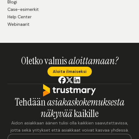
Blogi
Case-esimerkit
Help Center
Webinaarit
Oletko valmis
aloittamaan?
Aloita ilmaiseksi
Tehdään
asiakaskokemuksesta
näkyvää
kaikille
Aidon asiakkaan äänen tulisi olla kaikkien saavutettavissa,
jotta sekä yritykset että asiakkaat voivat kasvaa yhdessä.