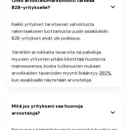
Onko arvostelumarkkinointi tärkeää
B2B-yritykselle?
Kaikki yritykset tarvitsevat vahvistusta
rakentaakseen luottamusta uusiin asiakkaisiin.
B2B-yritykset eivät ole poikkeus.
Varsinkin arvokkaita tavaroita tai palveluja
myyvien yritysten pitäisi kiinnittää huomiota
maineeseensa, koska tutkimusten mukaan
arvokkaiden tavaroiden myynti lisääntyy
380%
,
kun asiakkaalle näytetään arvosteluja.
Mitä jos yritykseni saa huonoja
arvosteluja?
Paras tapa kääntää huonot arvostelut hyväksi on