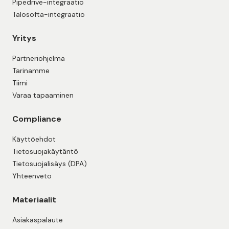
Pipedrive-integraatio
Talosofta-integraatio
Yritys
Partneriohjelma
Tarinamme
Tiimi
Varaa tapaaminen
Compliance
Käyttöehdot
Tietosuojakäytäntö
Tietosuojalisäys (DPA)
Yhteenveto
Materiaalit
Asiakaspalaute