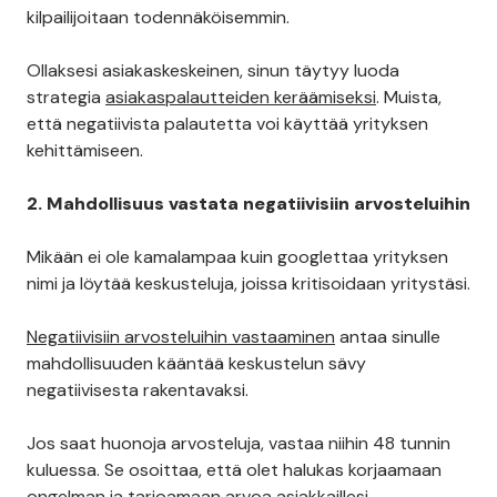
kilpailijoitaan todennäköisemmin.
Ollaksesi asiakaskeskeinen, sinun täytyy luoda
strategia
asiakaspalautteiden keräämiseksi
. Muista,
että negatiivista palautetta voi käyttää yrityksen
kehittämiseen.
2. Mahdollisuus vastata negatiivisiin arvosteluihin
Mikään ei ole kamalampaa kuin googlettaa yrityksen
nimi ja löytää keskusteluja, joissa kritisoidaan yritystäsi.
Negatiivisiin arvosteluihin vastaaminen
antaa sinulle
mahdollisuuden kääntää keskustelun sävy
negatiivisesta rakentavaksi.
Jos saat huonoja arvosteluja, vastaa niihin 48 tunnin
kuluessa. Se osoittaa, että olet halukas korjaamaan
ongelman ja tarjoamaan arvoa asiakkaillesi.