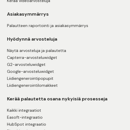
Kerää videoarvosteluja
Asiakasymmärrys
Palautteen raportointi ja asiakasymmärrys
Hyödynnä arvosteluja
Näytä arvosteluja ja palautetta
Capterra-arvosteluwidget
G2-arvosteluwidget
Google-arvosteluwidget
Liidiengenerointipopupit
Liidiengenerointilomakkeet
Kerää palautetta osana nykyisiä prosesseja
Kaikki integraatiot
Easoft-integraatio
HubSpot integraatio