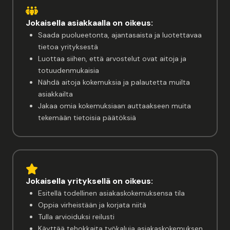
Jokaisella asiakkaalla on oikeus:
Saada puolueetonta, ajantasaista ja luotettavaa
tietoa yrityksestä
Luottaa siihen, että arvostelut ovat aitoja ja
totuudenmukaisia
Nähdä aitoja kokemuksia ja palautetta muilta
asiakkailta
Jakaa omia kokemuksiaan auttaakseen muita
tekemään tietoisia päätöksiä
Jokaisella yrityksellä on oikeus:
Esitellä todellinen asiakaskokemuksensa tila
Oppia virheistään ja korjata niitä
Tulla arvioiduksi reilusti
Käyttää tehokkaita työkaluja asiakaskokemuksen