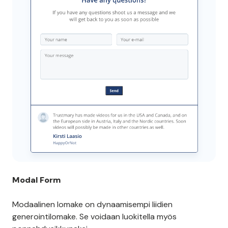
mahdollisten liidien yhteystietojen kerääminen.