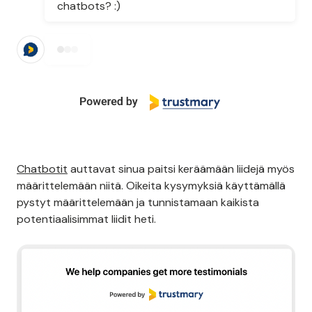
chatbots? :)
First things first: How likely would you
recommend this site?
0
1
2
3
4
5
6
7
8
9
10
Very unlikely
Very likely
Chatbotit
auttavat sinua paitsi keräämään liidejä myös
määrittelemään niitä. Oikeita kysymyksiä käyttämällä
pystyt määrittelemään ja tunnistamaan kaikista
potentiaalisimmat liidit heti.