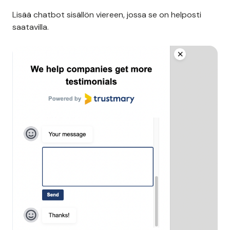
Sidebar Chatbot
Jos et halua chatbotin häiritsevän sisältöä, kokeile
tätä sivupalkkiin tulevaa chatbot-widgetiä.
Lisää chatbot sisällön viereen, jossa se on helposti
saatavilla.