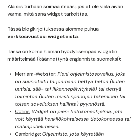
Älä siis turhaan soimaa itseäsi, jos et ole vielä aivan
varma, mitä sana widget tarkoittaa.
Tässä blogikirjoituksessa aiomme puhua
verkkosivustosi widgeteistä
.
Tässä on kolme hieman hyödyllisempää widgetin
määritelmää (käännettynä englannista suomeksi):
Merriam-Webster
:
Pieni ohjelmistosovellus, joka
on suunniteltu tarjoamaan tiettyä tietoa (kuten
uutisia, sää- tai liikennepäivityksiä) tai tiettyä
toimintoa (kuten muistiinpanojen tekeminen tai
toisen sovelluksen hallinta) pyynnöstä.
Collins
:
Widget on pieni tietokoneohjelma, jota
voit käyttää henkilökohtaisessa tietokoneessa tai
matkapuhelimessa.
Cambridge
:
Ohjelmisto, jota käytetään