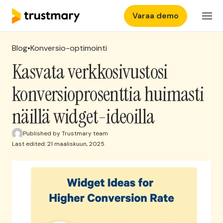
Varaa demo
Ominaisuudet
FI
Kirjaudu
Blog
•
Konversio-optimointi
Hinnasto
Kasvata verkkosivustosi
konversioprosenttia huimasti
Yritys
näillä widget-ideoilla
Kokemuksia
Published by Trustmary team
Last edited: 21 maaliskuun, 2025
Ota yhteyttä