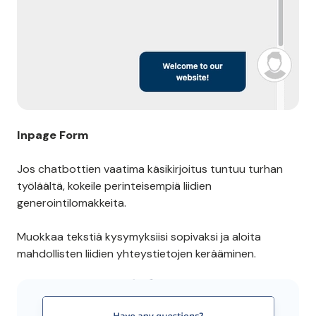
verkkovierailija klikkaa siitä, chatti avautuu ja sen
alalaidassa näkyy suositus.
Inpage Form
Jos chatbottien vaatima käsikirjoitus tuntuu turhan
työläältä, kokeile perinteisempiä liidien
generointilomakkeita.
Muokkaa tekstiä kysymyksiisi sopivaksi ja aloita