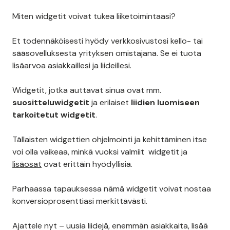
Miten widgetit voivat tukea liiketoimintaasi?
Et todennäköisesti hyödy verkkosivustosi kello- tai
sääsovelluksesta yrityksen omistajana. Se ei tuota
lisäarvoa asiakkaillesi ja liideillesi.
Widgetit, jotka auttavat sinua ovat mm.
suositteluwidgetit
ja erilaiset
liidien luomiseen
tarkoitetut widgetit
.
Tällaisten widgettien ohjelmointi ja kehittäminen itse
voi olla vaikeaa, minkä vuoksi valmiit widgetit ja
lisäosat
ovat erittäin hyödyllisiä.
Parhaassa tapauksessa nämä widgetit voivat nostaa
konversioprosenttiasi merkittävästi.
Ajattele nyt – uusia liidejä, enemmän asiakkaita, lisää