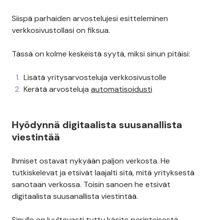
Siispä parhaiden arvostelujesi esitteleminen
verkkosivustollasi on fiksua.
Tässä on kolme keskeistä syytä, miksi sinun pitäisi:
Lisätä yritysarvosteluja verkkosivustolle
Kerätä arvosteluja
automatisoidusti
Hyödynnä digitaalista suusanallista
viestintää
Ihmiset ostavat nykyään paljon verkosta. He
tutkiskelevat ja etsivät laajalti sitä, mitä yrityksestä
sanotaan verkossa. Toisin sanoen he etsivät
digitaalista suusanallista viestintää.
Sinulle on luultavasti tuttu käsite perinteisestä