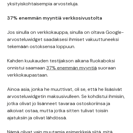
yksityiskohtaisempia arvosteluja.
37% enemmän myyntiä verkkosivustolta
Jos sinulla on verkkokauppa, sinulla on oltava Google-
arvosteluwidget saadaksesi ihmiset vakuuttuneeksi
tekemään ostoksensa loppuun.
Kahden kuukauden testijakson aikana Ruokaboksi
onnistui saamaan
37% enemmän myyntiä
suoraan
verkkokaupastaan.
Ainoa asia, jonka he muuttivat, oli se, että he lisäsivät
arvosteluwidgetin maksusivulleen. Se kohdistui ihmisiin,
jotka olivat jo lisänneet tavaraa ostoskoriinsa ja
aikoivat ostaa, mutta jotka sitten tulivat toisiin
ajatuksiin ja olivat lähdössä.
Nämä olivat vain muutamia esimerkkejä siitä, mitä