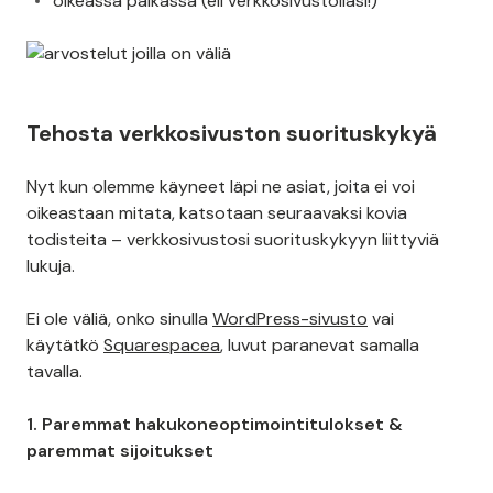
oikeassa paikassa (eli verkkosivustollasi!)
Tehosta verkkosivuston suorituskykyä
Nyt kun olemme käyneet läpi ne asiat, joita ei voi
oikeastaan mitata, katsotaan seuraavaksi kovia
todisteita – verkkosivustosi suorituskykyyn liittyviä
lukuja.
Ei ole väliä, onko sinulla
WordPress-sivusto
vai
käytätkö
Squarespacea
, luvut paranevat samalla
tavalla.
1. Paremmat hakukoneoptimointitulokset &
paremmat sijoitukset