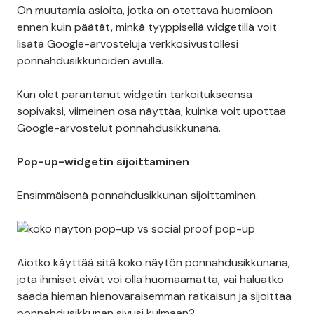
On muutamia asioita, jotka on otettava huomioon
ennen kuin päätät, minkä tyyppisellä widgetillä voit
lisätä Google-arvosteluja verkkosivustollesi
ponnahdusikkunoiden avulla.
Kun olet parantanut widgetin tarkoitukseensa
sopivaksi, viimeinen osa näyttäa, kuinka voit upottaa
Google-arvostelut ponnahdusikkunana.
Pop-up-widgetin sijoittaminen
Ensimmäisenä ponnahdusikkunan sijoittaminen.
Aiotko käyttää sitä koko näytön ponnahdusikkunana,
jota ihmiset eivät voi olla huomaamatta, vai haluatko
saada hieman hienovaraisemman ratkaisun ja sijoittaa
ponnahdusikkunan sivusi kulmaan?