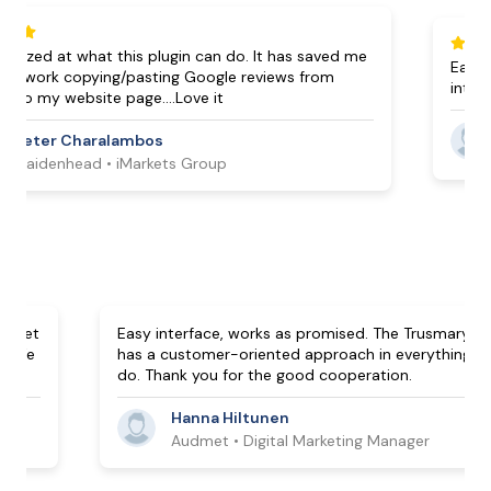
d at what this plugin can do. It has saved me
Easy to us
work copying/pasting Google reviews from
interestin
my website page....Love it
Je
ter Charalambos
Ya
idenhead • iMarkets Group
 it, we get
Easy interface, works as promised. The Trusm
le way. We
has a customer-oriented approach in everythi
do. Thank you for the good cooperation.
Hanna Hiltunen
er
Audmet • Digital Marketing Manager