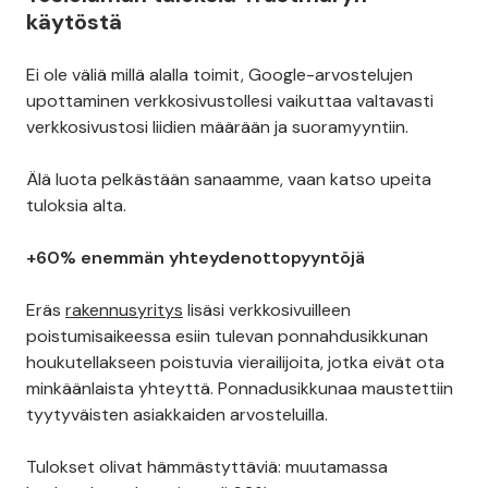
käytöstä
Ei ole väliä millä alalla toimit, Google-arvostelujen
upottaminen verkkosivustollesi vaikuttaa valtavasti
verkkosivustosi liidien määrään ja suoramyyntiin.
Älä luota pelkästään sanaamme, vaan katso upeita
tuloksia alta.
+60% enemmän yhteydenottopyyntöjä
Eräs
rakennusyritys
lisäsi verkkosivuilleen
poistumisaikeessa esiin tulevan ponnahdusikkunan
houkutellakseen poistuvia vierailijoita, jotka eivät ota
minkäänlaista yhteyttä. Ponnadusikkunaa maustettiin
tyytyväisten asiakkaiden arvosteluilla.
Tulokset olivat hämmästyttäviä: muutamassa