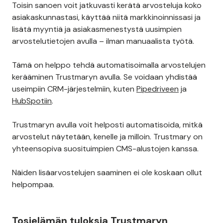
Toisin sanoen voit jatkuvasti kerätä arvosteluja koko
asiakaskunnastasi, käyttää niitä markkinoinnissasi ja
lisätä myyntiä ja asiakasmenestystä uusimpien
arvostelutietojen avulla – ilman manuaalista työtä.
Tämä on helppo tehdä automatisoimalla arvostelujen
kerääminen Trustmaryn avulla. Se voidaan yhdistää
useimpiin CRM-järjestelmiin, kuten
Pipedriveen
ja
HubSpotiin
.
Trustmaryn avulla voit helposti automatisoida, mitkä
arvostelut näytetään, kenelle ja milloin. Trustmary on
yhteensopiva suosituimpien CMS-alustojen kanssa.
Näiden lisäarvostelujen saaminen ei ole koskaan ollut
helpompaa.
Tosielämän tuloksia Trustmaryn