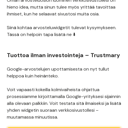
Oman arvosteluosion luominen verkkosivustollesi on
hieno idea, mutta sinun tulee myös yrittää tavoittaa
ihmiset, kun he selaavat sivustosi muita osia.
Siinä kohtaa arvosteluwidgetit tulevat kysymykseen.
Tässä on helpoin tapa lisätä ne ⬇️
Tuottoa ilman investointeja – Trustmary
Google-arvostelujen upottamisesta on nyt tullut
helppoa kuin heinänteko.
Voit vapaasti kokeilla kolmivaiheista ohjattua
prosessiamme kirjoittamalla Google-yrityksesi sijainnin
alla olevaan palkkiin. Voit testata sitä ilmaiseksi ja lisätä
yhden widgetin suoraan verkkosivustollesi –
muutamassa minuutissa.