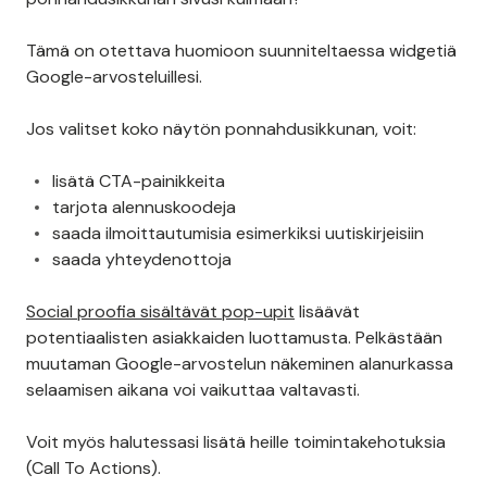
Tämä on otettava huomioon suunniteltaessa widgetiä
Google-arvosteluillesi.
Jos valitset koko näytön ponnahdusikkunan, voit:
lisätä CTA-painikkeita
tarjota alennuskoodeja
saada ilmoittautumisia esimerkiksi uutiskirjeisiin
saada yhteydenottoja
Social proofia sisältävät pop-upit
lisäävät
potentiaalisten asiakkaiden luottamusta. Pelkästään
muutaman Google-arvostelun näkeminen alanurkassa
selaamisen aikana voi vaikuttaa valtavasti.
Voit myös halutessasi lisätä heille toimintakehotuksia
(Call To Actions).