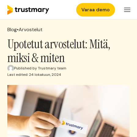
Varaa demo
Ominaisuudet
Kirjaudu
Blog
•
Arvostelut
Hinnasto
Upotetut arvostelut: Mitä,
miksi & miten
Yritys
Published by Trustmary team
Last edited: 24 lokakuun, 2024
Kokemuksia
Ota yhteyttä