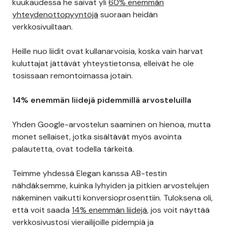
kuukaudessa he saivat yli
60% enemmän
yhteydenottopyyntöjä
suoraan heidän
verkkosivuiltaan.
Heille nuo liidit ovat kullanarvoisia, koska vain harvat
kuluttajat jättävät yhteystietonsa, elleivät he ole
tosissaan remontoimassa jotain.
14% enemmän liidejä pidemmillä arvosteluilla
Yhden Google-arvostelun saaminen on hienoa, mutta
monet sellaiset, jotka sisältävät myös avointa
palautetta, ovat todella tärkeitä.
Teimme yhdessä Elegan kanssa AB-testin
nähdäksemme, kuinka lyhyiden ja pitkien arvostelujen
näkeminen vaikutti konversioprosenttiin. Tuloksena oli,
että voit saada
14% enemmän liidejä
, jos voit näyttää
verkkosivustosi vierailijoille pidempiä ja