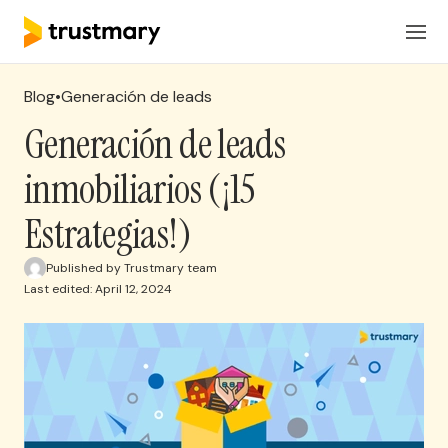
Productos
ES
Iniciar Sesión
Blog
•
Generación de leads
Soluciones
Generación de leads
inmobiliarios (¡15
Precios
Estrategias!)
Recursos
Published by Trustmary team
Last edited: April 12, 2024
Solicita una reunion