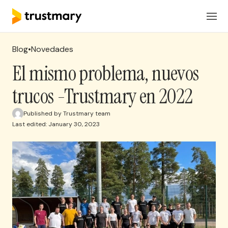
Productos
ES
Iniciar Sesión
Blog
•
Novedades
Soluciones
El mismo problema, nuevos
trucos -Trustmary en 2022
Precios
Published by Trustmary team
Last edited: January 30, 2023
Recursos
Solicita una reunion