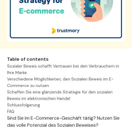
Sie verschwenden 98 %
Ihres Website-Traffics!
Table of contents
Wir können Ihnen helfen, mehr Kunden
Sozialer Beweis schafft Vertrauen bei den Verbrauchern in
über Ihre Website mit Social Proof zu
Ihre Marke
gewinnen.
Verschiedene Möglichkeiten, den Sozialen Beweis im E-
Commerce zu nutzen
Schaffen Sie eine glänzende Strategie für den sozialen
Beweis im elektronischen Handel
Demo anfordern
Schlussfolgerung
FAQ
Sind Sie im E-Commerce-Geschäft tätig? Nutzen Sie
das volle Potenzial des Sozialen Beweises?