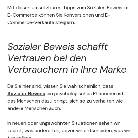
Mit diesen umsetzbaren Tipps zum Sozialen Beweis im
E-Commerce können Sie Konversionen und E-
Commerce-Verkäufe steigern.
Luise
Schwarzwälder Flammkuchen
Manufaktur, DE
Sozialer Beweis schafft
Aki war sehr gut vorbereitet und
Vertrauen bei den
trotz technischen Problemen
auf meiner Seite konnte er mir
Verbrauchern in Ihre Marke
alle Fragen beantworten und ich
dank seiner kurzen
Erleuterungen wenige Minuten
später erste
Da Sie hier sind, wissen Sie wahrscheinlich, dass
Kundenbewertungen auf
Sozialer Beweis
ein psychologisches Phänomen ist,
unserer Homepage
das Menschen dazu bringt, sich so zu verhalten wie
veröffentichen. Danke!
andere Menschen auch.
In neuen oder ungewohnten Situationen sehen wir
zuerst, was andere tun, bevor wir entscheiden, was wir
tun sollten.