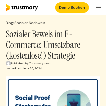
Demo Buchen
Produkte
DE
Einloggen
Blog
•
Sozialer Nachweis
Preisgestaltung
Sozialer Beweis im E-
Commerce: Umsetzbare
Ressourcen
(kostenlose!) Strategie
Published by Trustmary team
Last edited: June 26, 2024