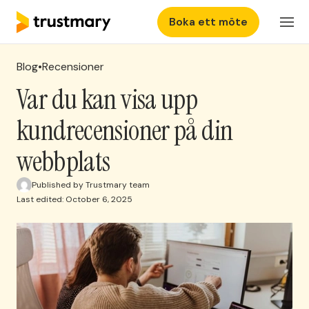
Boka ett möte
Produkter
SV
Logga in
Blog
•
Recensioner
Lösningar
Var du kan visa upp
kundrecensioner på din
Prissättning
webbplats
Resurser
Published by Trustmary team
Last edited: October 6, 2025