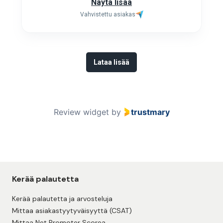
Näytä lisää
Vahvistettu asiakas
Lataa lisää
Review widget
by
trustmary
Kerää palautetta
Kerää palautetta ja arvosteluja
Mittaa asiakastyytyväisyyttä (CSAT)
Mittaa Net Promoter Scorea