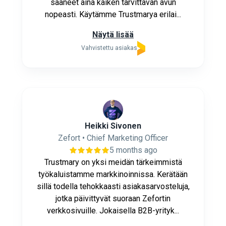
saaneet aina kaiken tarvittavan avun
nopeasti. Käytämme Trustmarya erilai...
Näytä lisää
Vahvistettu asiakas
Heikki Sivonen
Zefort • Chief Marketing Officer
5 months ago
Trustmary on yksi meidän tärkeimmistä
työkaluistamme markkinoinnissa. Kerätään
sillä todella tehokkaasti asiakasarvosteluja,
jotka päivittyvät suoraan Zefortin
verkkosivuille. Jokaisella B2B-yrityk...