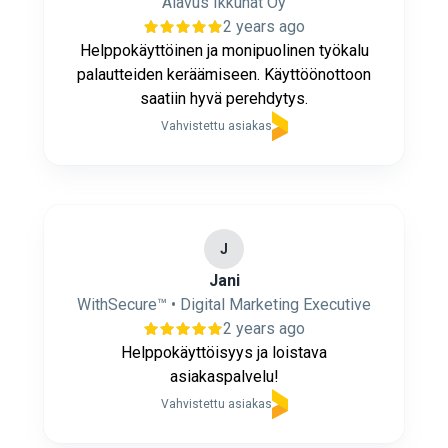
Alavus Ikkunat Oy
2 years ago
Helppokäyttöinen ja monipuolinen työkalu
palautteiden keräämiseen. Käyttöönottoon
saatiin hyvä perehdytys.
Vahvistettu asiakas
J
Jani
WithSecure™ • Digital Marketing Executive
2 years ago
Helppokäyttöisyys ja loistava
asiakaspalvelu!
Vahvistettu asiakas