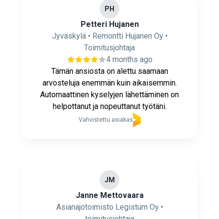
PH
Petteri Hujanen
Jyväskylä • Remontti Hujanen Oy •
Toimitusjohtaja
4 months ago
Tämän ansiosta on alettu saamaan
arvosteluja enemmän kuin aikaisemmin.
Automaattinen kyselyjen lähettäminen on
helpottanut ja nopeuttanut työtäni.
Vahvistettu asiakas
JM
Janne Mettovaara
Asianajotoimisto Legistum Oy •
toimitusjohtaja