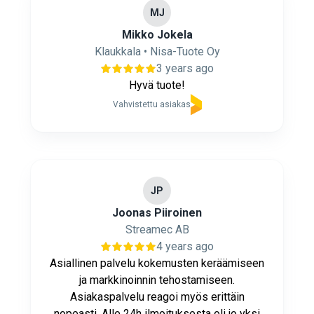
MJ
Mikko Jokela
Klaukkala • Nisa-Tuote Oy
3 years ago
Hyvä tuote!
Vahvistettu asiakas
JP
Joonas Piiroinen
Streamec AB
4 years ago
Asiallinen palvelu kokemusten keräämiseen
ja markkinoinnin tehostamiseen.
Asiakaspalvelu reagoi myös erittäin
nopeasti. Alle 24h ilmoituksesta oli jo yksi