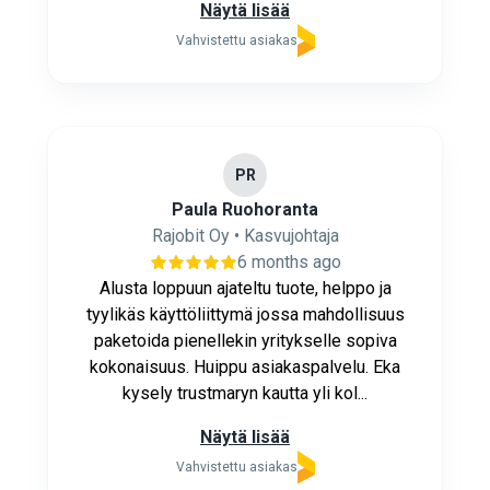
Näytä lisää
Vahvistettu asiakas
PR
Paula Ruohoranta
Rajobit Oy • Kasvujohtaja
6 months ago
Alusta loppuun ajateltu tuote, helppo ja
tyylikäs käyttöliittymä jossa mahdollisuus
paketoida pienellekin yritykselle sopiva
kokonaisuus. Huippu asiakaspalvelu. Eka
kysely trustmaryn kautta yli kol...
Näytä lisää
Vahvistettu asiakas