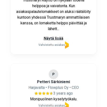
Trustmaryn käyttö on nykyään todella
helppoa ja vaivatonta. Kun
asiakaspalautelomakkeet on aluksi räätälöity
kuntoon yhdessä Trustmaryn ammattilaisen
kanssa, on lomaketta helppo päivittää ja
lähett...
Näytä lisää
Vahvistettu asiakas
P
Petteri Särkiniemi
Harjavalta • Flowplus Oy • CEO
3 years ago
Monipuolinen kyselytyökalu.
Vahvistettu asiakas