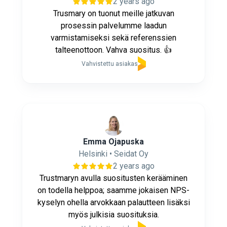
2 years ago
Trusmary on tuonut meille jatkuvan
prosessin palvelumme laadun
varmistamiseksi sekä referenssien
talteenottoon. Vahva suositus. 👍
Vahvistettu asiakas
Emma Ojapuska
Helsinki • Seidat Oy
2 years ago
Trustmaryn avulla suositusten kerääminen
on todella helppoa; saamme jokaisen NPS-
kyselyn ohella arvokkaan palautteen lisäksi
myös julkisia suosituksia.