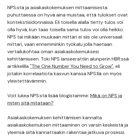
NPS:stä ja asiakaskokemuksen mittaamisesta
puhuttaessa on hyvä aina muistaa, että tulokset ovat
kontekstisidonnaisia. Eli toisella alalla tietty tulos voi
olla hyvä, kun taas toisella sama tulos voi olla heikko.
NPS tai mikään muukaan mittari ei siis ole universaali
mittari, vaan ennemminkin työkalu jolla haetaan
vertailukohtaa oman asiakaskokemuksesi
kehittämiseen. Toki NPS lanseerattiin alunperin HBR:ssä
artikkelilla
"The One Number You Need to Grow"
, eli
jotakin korrelaatiota kasvun kanssa NPS:llä on myös
yleistettävämmin.
Voit lukea NPS:stä lisää blogistamme:
Mikä on NPS ja
miten sitä mitataan?
Asiakaskokemuksen kehittämisen kannalta
asiakaskokemuksen mittaaminen on varsin keskeistä ja
yleensä siitä kannattaakin rakentaa jatkuva prosessi.