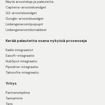
Näytä arvosteluja ja palautetta
Capterra-arvosteluwidget
G2-arvosteluwidget
Google-arvosteluwidget
Liidiengenerointipopupit
Liidiengenerointilomakkeet
Kerää palautetta osana nykyisiä prosesseja
Kaikki integraatiot
Easoft-integraatio
HubSpot integraatio
Pipedrive-integraatio
Talosofta-integraatio
Yritys
Partneriohjelma
Tarinamme
Tiimi