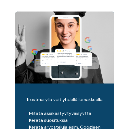
Trustmarylla voit yhdellä lomakkeella:
Mitata asiakastyytyväisyyttä
Kerätä suosituksia
Kerätä arvosteluja esim. Googleen