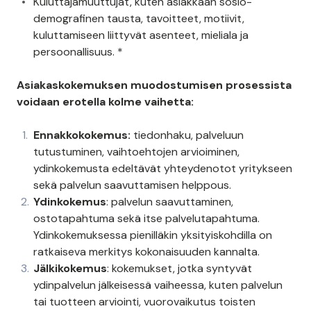
Kuluttajamuuttujat, kuten asiakkaan sosio-
demografinen tausta, tavoitteet, motiivit,
kuluttamiseen liittyvät asenteet, mieliala ja
persoonallisuus. *
Asiakaskokemuksen muodostumisen prosessista
voidaan erotella kolme vaihetta:
Ennakkokokemus:
tiedonhaku, palveluun
tutustuminen, vaihtoehtojen arvioiminen,
ydinkokemusta edeltävät yhteydenotot yritykseen
sekä palvelun saavuttamisen helppous.
Ydinkokemus
: palvelun saavuttaminen,
ostotapahtuma sekä itse palvelutapahtuma.
Ydinkokemuksessa pienilläkin yksityiskohdilla on
ratkaiseva merkitys kokonaisuuden kannalta.
Jälkikokemus
: kokemukset, jotka syntyvät
ydinpalvelun jälkeisessä vaiheessa, kuten palvelun
tai tuotteen arviointi, vuorovaikutus toisten