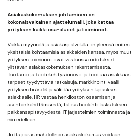
Asiakaskokemuksen johtaminen on
kokonaisvaltainen ajattelumalli, joka kattaa
yrityksen kaikki osa-alueet ja toiminnot.
Vaikka myynnillä ja asiakaspalvelulla on yleensä eniten
yksittäisiä kohtaamisia asiakkaiden kanssa, myös muut
yrityksen toiminnot ovat vastuussa odotukset
ylittävän asiakaskokemuksen rakentamisesta.
Tuotanto ja tuotekehitys innovoi ja tuottaa asiakkaan
tarpeet tyydyttäviä ratkaisuja, markkinointi vaalii
yrityksen brändiä ja välittää yrityksen lupaukset
asiakkaalle, HR vastaa henkilöstön osaamisen ja
asenten kehittämisestä, talous huolehtii laskutuksen
paikkansapitävyydestä, IT järjestelmien toiminnasta ja
niin edelleen.
Jotta paras mahdollinen asiakaskokemus voidaan