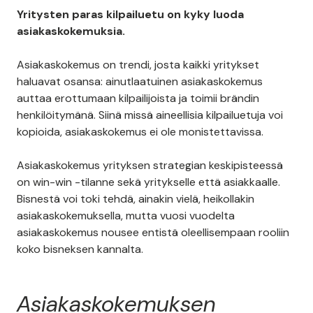
Yritysten paras kilpailuetu on kyky luoda
asiakaskokemuksia.
Asiakaskokemus on trendi, josta kaikki yritykset
haluavat osansa: ainutlaatuinen asiakaskokemus
auttaa erottumaan kilpailijoista ja toimii brändin
henkilöitymänä. Siinä missä aineellisia kilpailuetuja voi
kopioida, asiakaskokemus ei ole monistettavissa.
Asiakaskokemus yrityksen strategian keskipisteessä
on win-win -tilanne sekä yritykselle että asiakkaalle.
Bisnestä voi toki tehdä, ainakin vielä, heikollakin
asiakaskokemuksella, mutta vuosi vuodelta
asiakaskokemus nousee entistä oleellisempaan rooliin
koko bisneksen kannalta.
Asiakaskokemuksen