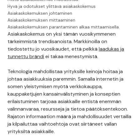
Hyvä ja odotukset ylittävä asiakaskokemus
Asiakaskokemuksen johtaminen
Asiakaskokemuksen mittaaminen
Asiakaskokemuksen parantaminen alkaa mittaamisella.
Asiakaskokemus on yksi tämän vuosikymmenen
tärkeimmistä trendisanoista. Markkinoilla on
tiedostettu jo vuosikaudet, että pelkkä
laadukas ja
tunnettu brändi
ei takaa menestymistä.
Teknologia mahdollistaa yrityksille keinoja hoitaa ja
johtaa asiakkuuksia paremmin. Samalla internetin ja
somen yleistymisen myötä verkkokauppa,
kauppaketjujen kansainvälistyminen ja konseptien
erilaistuminen tarjoaa asiakkaille entistä enemmän
valinnanvaraa, resursseja ja tietoa päätöksentekoon.
Rajaton informaation määrä ja mahdollisuudet vertailla
ja kilpailuttaa vaihtoehtoja ovat siirtäneet vallan
yrityksiltä asiakkaille.