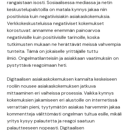
rangaistaan isosti. Sosiaalisessa mediassa ja netin
keskustelupalstoilla on matala kynnys jakaa niin
positiivisia kuin negatiivisiakin asiakaskokemuksia.
Verkkokeskusteluissa negatiiviset kokemukset
korostuvat: annamme enemmän painoarvoa
negatiivisille kuin positiivisille tarinoille, koska
tutkimusten mukaan ne herättävät meissä vahvempia
tunteita. Tämä on jokaiselle yrittäjälle tuttu
ilmiö. Ongelmatilanteisiin ja asiakkaan vaatimuksiin on
pystyttävä reagoimaan heti.
Digitaalisen asiakaskokemuksen kannalta keskeiseen
rooliin nousee asiakaskokemuksen jatkuva
mittaaminen eri vaiheissa prosessia. Vaikka kynnys
kokemuksien jakamiseen eri alustoille on internetissä
verrattain pieni, tyytymätön asiakas harvemmin jakaa
kommentteja välittömästi ongelman tultua esille, mikäli
yritys kysyy palautetta ja reagoi saatuun
palautteeseen nopeasti. Digitaalisen