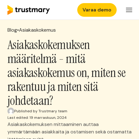
Varaa demo
Ominaisuudet
Kirjaudu
Blog
•
Asiakaskokemus
Hinnasto
Asiakaskokemuksen
määritelmä - mitä
Yritys
asiakaskokemus on, miten se
Kokemuksia
rakentuu ja miten sitä
johdetaan?
Ota yhteyttä
Published by Trustmary team
Last edited: 19 marraskuun, 2024
Asiakaskokemuksen mittaaminen auttaa
ymmärtämään asiakkaita ja ostamisen sekä ostamatta