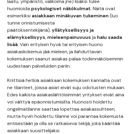
laatu, ympäristö, valikoima jne) lisäksi tulee
huomioida
psykologiset näkökulmat
. Näitä ovat
esimerkiksi
asiakkaan minäkuvan tukeminen
(luo
tunne onnistumisesta
päätöksentekijänä),
yllätyksellisyys ja
elämyksellisyys
,
mieleenpainuvuus
ja
halu saada
lisää
. Vain erityisen hyvä tai erityisen huono
asiakaskokemus jää mieleen, ja ilahduttavan
kokemuksen saanut asiakas palaa todennäköisemmin
uudestaan palveluiden pariin.
Kriittisiä hetkiä asiakkaan kokemuksen kannalta ovat
ne tilanteet, joissa asiat eivät suju odotusten mukaan.
Edes kaikista asiakaslähtöisimmät yritykset eivät aina
voi välttyä epäonnistumisilta. Huonosti hoidettu
ongelmatilanne saattaa lopettaa asiakassuhteen,
mutta hyvin hoidettu tilanne voi parantaa kokemusta
entisestään ja olla se ratkaiseva tekijä, joka kääntää
asiakkaan suosittelijaksi.