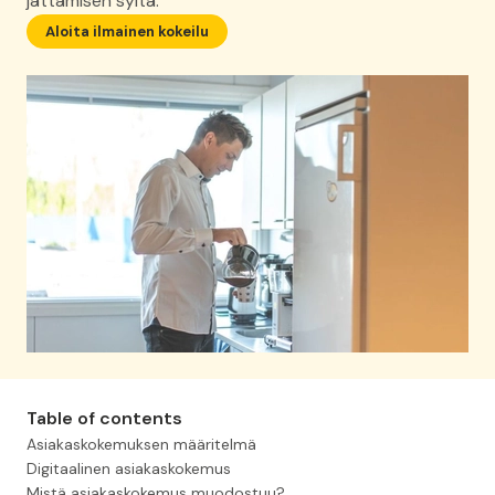
jättämisen syitä.
Aloita ilmainen kokeilu
Table of contents
Asiakaskokemuksen määritelmä
Digitaalinen asiakaskokemus
Mistä asiakaskokemus muodostuu?