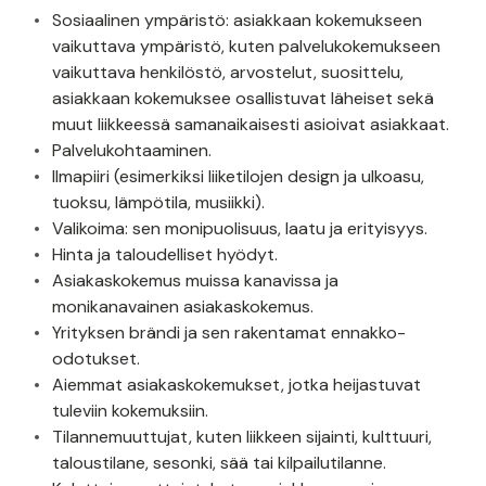
Sosiaalinen ympäristö: asiakkaan kokemukseen
vaikuttava ympäristö, kuten palvelukokemukseen
vaikuttava henkilöstö, arvostelut, suosittelu,
asiakkaan kokemuksee osallistuvat läheiset sekä
muut liikkeessä samanaikaisesti asioivat asiakkaat.
Palvelukohtaaminen.
Ilmapiiri (esimerkiksi liiketilojen design ja ulkoasu,
tuoksu, lämpötila, musiikki).
Valikoima: sen monipuolisuus, laatu ja erityisyys.
Hinta ja taloudelliset hyödyt.
Asiakaskokemus muissa kanavissa ja
monikanavainen asiakaskokemus.
Yrityksen brändi ja sen rakentamat ennakko-
odotukset.
Aiemmat asiakaskokemukset, jotka heijastuvat
tuleviin kokemuksiin.
Tilannemuuttujat, kuten liikkeen sijainti, kulttuuri,
taloustilane, sesonki, sää tai kilpailutilanne.