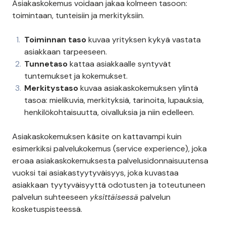
Asiakaskokemus voidaan jakaa kolmeen tasoon:
toimintaan, tunteisiin ja merkityksiin.
Toiminnan taso
kuvaa yrityksen kykyä vastata
asiakkaan tarpeeseen.
Tunnetaso
kattaa asiakkaalle syntyvät
tuntemukset ja kokemukset.
Merkitystaso
kuvaa asiakaskokemuksen ylintä
tasoa: mielikuvia, merkityksiä, tarinoita, lupauksia,
henkilökohtaisuutta, oivalluksia ja niin edelleen.
Asiakaskokemuksen käsite on kattavampi kuin
esimerkiksi palvelukokemus (service experience), joka
eroaa asiakaskokemuksesta palvelusidonnaisuutensa
vuoksi tai asiakastyytyväisyys, joka kuvastaa
asiakkaan tyytyväisyyttä odotusten ja toteutuneen
palvelun suhteeseen
yksittäisessä
palvelun
kosketuspisteessä.