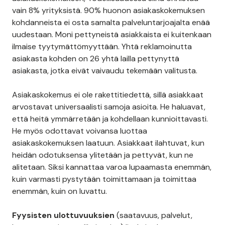
vain 8% yrityksistä. 90% huonon asiakaskokemuksen
kohdanneista ei osta samalta palveluntarjoajalta enää
uudestaan. Moni pettyneistä asiakkaista ei kuitenkaan
ilmaise tyytymättömyyttään. Yhtä reklamoinutta
asiakasta kohden on 26 yhtä lailla pettynyttä
asiakasta, jotka eivät vaivaudu tekemään valitusta.
Asiakaskokemus ei ole rakettitiedettä, sillä asiakkaat
arvostavat universaalisti samoja asioita. He haluavat,
että heitä ymmärretään ja kohdellaan kunnioittavasti.
He myös odottavat voivansa luottaa
asiakaskokemuksen laatuun. Asiakkaat ilahtuvat, kun
heidän odotuksensa ylitetään ja pettyvät, kun ne
alitetaan. Siksi kannattaa varoa lupaamasta enemmän,
kuin varmasti pystytään toimittamaan ja toimittaa
enemmän, kuin on luvattu.
Fyysisten ulottuvuuksien
(saatavuus, palvelut,