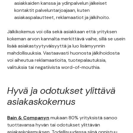
asiakkaiden kanssa ja ydinpalvelun jälkeiset
kontaktit palveluntarjoajaan, kuten
asiakaspalautteet, reklamaatiot ja jälkihoito.
Jälkikokemus voi olla sekä asiakkaan että yrityksen
kokeman arvon kannalta merkittävä vaihe, sillä se usein
lisää asiakastyytyväisyyttä ja luo lisämyynnin
mahdollisuuksia. Vastaavasti huonosta jälkihoidosta
voi aiheutua reklamaatioita, tuotepalautuksia,
valituksia tai negatiivista word-of-mouthia.
Hyvä ja odotukset ylittävä
asiakaskokemus
Bain & Companyn
mukaan 80% yrityksistä sanoo
tuottavansa hyvän tai odotukset ylittävän
asiakaskokemuksen, Todellisuudessa siinä onnistuu