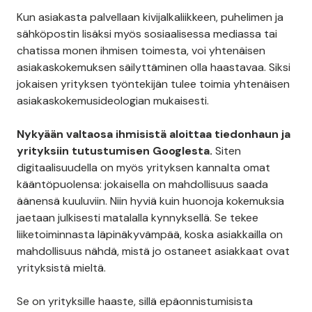
Kun asiakasta palvellaan kivijalkaliikkeen, puhelimen ja
sähköpostin lisäksi myös sosiaalisessa mediassa tai
chatissa monen ihmisen toimesta, voi yhtenäisen
asiakaskokemuksen säilyttäminen olla haastavaa. Siksi
jokaisen yrityksen työntekijän tulee toimia yhtenäisen
asiakaskokemusideologian mukaisesti.
Nykyään valtaosa ihmisistä aloittaa tiedonhaun ja
yrityksiin tutustumisen Googlesta.
Siten
digitaalisuudella on myös yrityksen kannalta omat
kääntöpuolensa: jokaisella on mahdollisuus saada
äänensä kuuluviin. Niin hyviä kuin huonoja kokemuksia
jaetaan julkisesti matalalla kynnyksellä. Se tekee
liiketoiminnasta läpinäkyvämpää, koska asiakkailla on
mahdollisuus nähdä, mistä jo ostaneet asiakkaat ovat
yrityksistä mieltä.
Se on yrityksille haaste, sillä epäonnistumisista