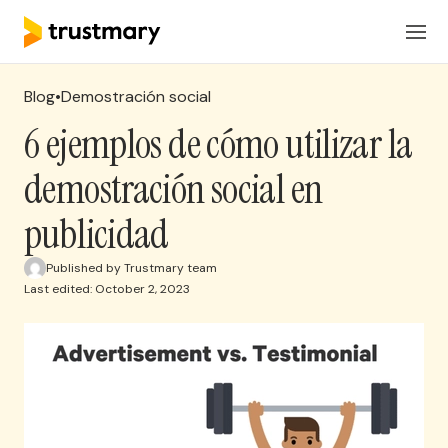
Productos
ES
Iniciar Sesión
Blog
•
Demostración social
Soluciones
6 ejemplos de cómo utilizar la
demostración social en
Precios
publicidad
Recursos
Published by Trustmary team
Last edited: October 2, 2023
Solicita una reunion