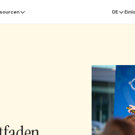
sourcen
DE
Einl
tfaden