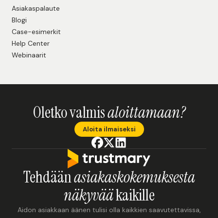
Asiakaspalaute
Blogi
Case-esimerkit
Help Center
Webinaarit
Oletko valmis
aloittamaan?
Aloita ilmaiseksi
Tehdään
asiakaskokemuksesta
näkyvää
kaikille
Aidon asiakkaan äänen tulisi olla kaikkien saavutettavissa,