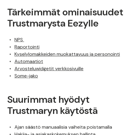
Tärkeimmät ominaisuudet
Trustmarysta Eezylle
NPS
Raportointi
Kyselylomakkeiden muokattavuus ja personointi
Automaatiot
Arvosteluwidgetit verkkosivuille
Some-jako
Suurimmat hyödyt
Trustmaryn käytöstä
Ajan säästö manuaalisia vaiheita poistamalla
Hakija- ja asiakaskokemuksen hallinta