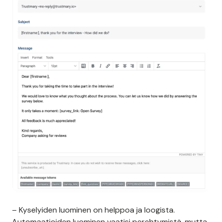
– Kyselyiden luominen on helppoa ja loogista.
Automaatioiden luominen vaatisi perehtymistä, mutta