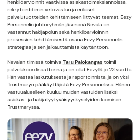
henkilöarvioinnit vaativissa asiakastoimeksiannoissa,
rekrytointitiimin vetovastuu ja erilaiset
palvelutuotteiden kehittämiseen liittyvät teemat. Eezy
Personnelin johtoryhmän jäsenenä Nevala on
vastannut hakijapolun sekä henkilöarvioinnin
prosessien kehittämisestä osana Eezy Personnelin
strategiaa ja sen jalkauttamista käytäntöön.
Nevalan tiimissä toimiva
Taru Palokangas
toimii
palvelukoordinaattorina ja on ollut Eezyllä jo 23 vuotta.
Hän vastaa laskutuksesta ja raportoinnista, ja on yksi
Trustmaryn pääkäyttäjistä Eezy Personnelissa. Hänen
vastuualueelleen kuuluu muiden vastuiden lisäksi
asiakas- ja hakijatyytyväisyyskyselyiden luominen
Trustmaryssa.