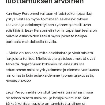
luottamuksen arvoinen
Kun Eezy Personnel valitaan yhteistyökumppaniksi,
yritys valitaan myös toimimaan asiakasyrityksen
kasvoina ja asiakasyrityksen työnantajamielikuvan
edistäjänä. Eezy Personnelin toimintaperiaatteena on
palvella asiakkaiden lisäksi myös jokaista hakijaa
parhaalla mahdollisella tavalla.
– Meille on tärkeää, miltä asiakkaista ja yksittäisistä
hakijoista tuntuu. Mielikuvat ja ajatukset meistä ovat
tärkeitä. Negatiivinen kokemus on aina riski. Me
edustamme asiakasyrityksiämme ja olemme vastuussa
niin omasta kuin asiakkaidemme työnantajakuvasta,
Nevala kuvailee.
Eezy Personnellille on ollut tärkeää tunnistaa, missä
pisteissä mitata asiakas- ja hakijakokemusta. Kun
tärkeä kohtaamispiste on tunnistettu, siihen on