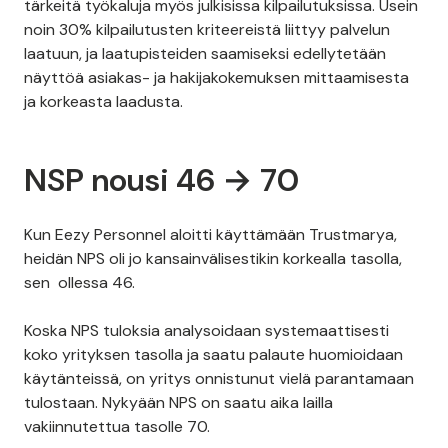
tärkeitä työkaluja myös julkisissa kilpailutuksissa. Usein
noin 30% kilpailutusten kriteereistä liittyy palvelun
laatuun, ja laatupisteiden saamiseksi edellytetään
näyttöä asiakas- ja hakijakokemuksen mittaamisesta
ja korkeasta laadusta.
NSP nousi 46 → 70
Kun Eezy Personnel aloitti käyttämään Trustmarya,
heidän NPS oli jo kansainvälisestikin korkealla tasolla,
sen ollessa 46.
Koska NPS tuloksia analysoidaan systemaattisesti
koko yrityksen tasolla ja saatu palaute huomioidaan
käytänteissä, on yritys onnistunut vielä parantamaan
tulostaan. Nykyään NPS on saatu aika lailla
vakiinnutettua tasolle 70.