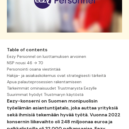
Table of contents
Eezy Personnel on luottamuksen arvoinen
NSP nousi 46 → 70
Personointi osana viestintää
Hakija- ja asiakaskokemus ovat strategisesti tärkeitä
Apua palauteprosessien rakentamiseen
Tärkeimmät ominaisuudet Trustmarysta Eezylle
Suurimmat hyödyt Trustmaryn käytöstä
Eezy-konserni on Suomen monipuolisin
työelämän asiantuntijatalo, joka auttaa yrityksiä
sekä ihmisiä tekemään hyvää työtä. Vuonna 2022
konsernin liikevaihto oli 248 miljoonaa euroa ja
palkkalistoilla oli 32.000 palkansaajaa. Eezy