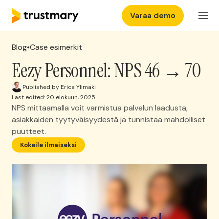
Varaa demo
Ominaisuudet
FI
Kirjaudu
Blog
•
Case esimerkit
Hinnasto
Eezy Personnel: NPS 46 → 70
Published by Erica Ylimaki
Yritys
Last edited: 20 elokuun, 2025
NPS mittaamalla voit varmistua palvelun laadusta,
asiakkaiden tyytyväisyydestä ja tunnistaa mahdolliset
Kokemuksia
puutteet.
Kokeile ilmaiseksi
Ota yhteyttä