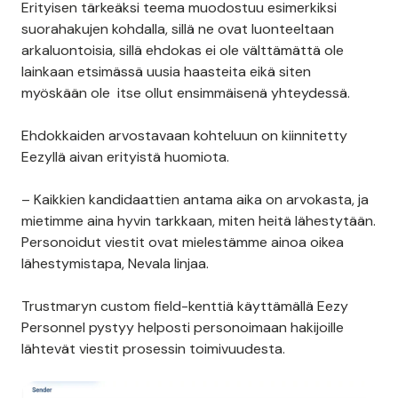
Erityisen tärkeäksi teema muodostuu esimerkiksi
suorahakujen kohdalla, sillä ne ovat luonteeltaan
arkaluontoisia, sillä ehdokas ei ole välttämättä ole
lainkaan etsimässä uusia haasteita eikä siten
myöskään ole itse ollut ensimmäisenä yhteydessä.
Ehdokkaiden arvostavaan kohteluun on kiinnitetty
Eezyllä aivan erityistä huomiota.
– Kaikkien kandidaattien antama aika on arvokasta, ja
mietimme aina hyvin tarkkaan, miten heitä lähestytään.
Personoidut viestit ovat mielestämme ainoa oikea
lähestymistapa, Nevala linjaa.
Trustmaryn custom field-kenttiä käyttämällä Eezy
Personnel pystyy helposti personoimaan hakijoille
lähtevät viestit prosessin toimivuudesta.