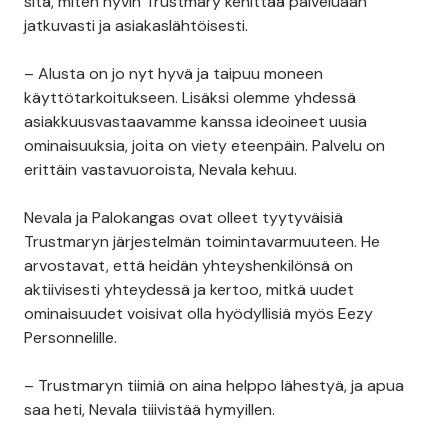
sitä, miten hyvin Trustmary kehittää palveluaan
jatkuvasti ja asiakaslähtöisesti.
– Alusta on jo nyt hyvä ja taipuu moneen
käyttötarkoitukseen. Lisäksi olemme yhdessä
asiakkuusvastaavamme kanssa ideoineet uusia
ominaisuuksia, joita on viety eteenpäin. Palvelu on
erittäin vastavuoroista, Nevala kehuu.
Nevala ja Palokangas ovat olleet tyytyväisiä
Trustmaryn järjestelmän toimintavarmuuteen. He
arvostavat, että heidän yhteyshenkilönsä on
aktiivisesti yhteydessä ja kertoo, mitkä uudet
ominaisuudet voisivat olla hyödyllisiä myös Eezy
Personnelille.
– Trustmaryn tiimiä on aina helppo lähestyä, ja apua
saa heti, Nevala tiiivistää hymyillen.