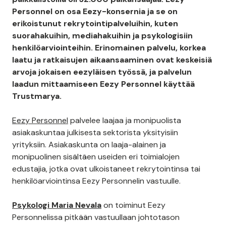
Personnel on osa Eezy-konsernia ja se on
erikoistunut rekrytointipalveluihin, kuten
suorahakuihin, mediahakuihin ja psykologisiin
henkilöarviointeihin. Erinomainen palvelu, korkea
laatu ja ratkaisujen aikaansaaminen ovat keskeisiä
arvoja jokaisen eezyläisen työssä, ja palvelun
laadun mittaamiseen Eezy Personnel käyttää
Trustmarya.
Eezy Personnel
palvelee laajaa ja monipuolista
asiakaskuntaa julkisesta sektorista yksityisiin
yrityksiin. Asiakaskunta on laaja-alainen ja
monipuolinen sisältäen useiden eri toimialojen
edustajia, jotka ovat ulkoistaneet rekrytointinsa tai
henkilöarviointinsa Eezy Personnelin vastuulle.
Psykologi Maria Nevala
on toiminut Eezy
Personnelissa pitkään vastuullaan johtotason