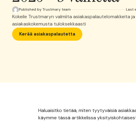
Published by Trustmary team
Last 
Kokeile Trustmaryn valmiita asiakaspalautelomakkeita ja
asiakaskokemusta tuloksekkaasti
Kerää asiakaspalautetta
Haluaisitko tietää, miten tyytyväisiä asiakk
käymme tässä artikkelissa yksityiskohtaises