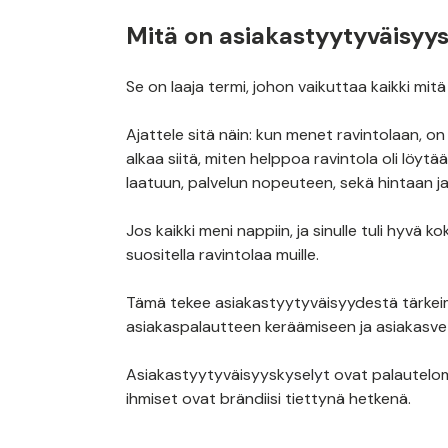
Mitä on asiakastyytyväisyy
Se on laaja termi, johon vaikuttaa kaikki mi
Ajattele sitä näin: kun menet ravintolaan, o
alkaa siitä, miten helppoa ravintola oli löytä
laatuun, palvelun nopeuteen, sekä hintaan ja
Jos kaikki meni nappiin, ja sinulle tuli hyvä
suositella ravintolaa muille.
Tämä tekee asiakastyytyväisyydestä tärkei
asiakaspalautteen keräämiseen ja asiakasve
Asiakastyytyväisyyskyselyt ovat palautelomak
ihmiset ovat brändiisi tiettynä hetkenä.