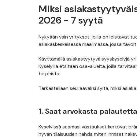
Miksi asiakastyytyväi
2026 - 7 syytä
Nykyään vain yritykset, joilla on loistavat 
asiakaskeskeisessä maailmassa, jossa tavoit
Käyttämällä asiakastyytyväisyyskyselyjä y
Kyselyillä etsitään osa-alueita, joilla tarvit
tarpeista.
Tarkastellaan seuraavaksi syitä, miksi asia
1. Saat arvokasta palautett
Kyselyissä saamasi vastaukset kertovat bränd
hyvän tilaisuuden nähdä miten ihmiset näkevä