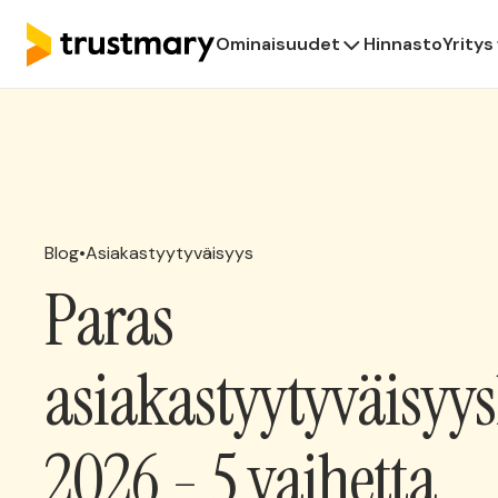
Ominaisuudet
Hinnasto
Yritys
Blog
•
Asiakastyytyväisyys
Paras
asiakastyytyväisyys
2026 - 5 vaihetta