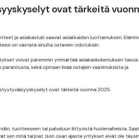
syyskyselyt ovat tärkeitä vuon
tuotteet ja asiakastuki saavat asiakkaiden luottamuksen. Elämm
teesi on vastata sinulta ostavien odotuksiin.
ritykset voivat paremmin ymmärtää asiakaskokemuksen tasoa.
aan parannusta, sekä opitaan lisää ostajien vaatimuksista ja
kastyytyväisyyskyselyt ovat tärkeitä vuonna 2025.
a
iin, tuotteeseen tai palveluun liittyvistä huolenaiheista. Saa
t sen mitä tarjoat. Ison osan ajasta yritykset eivät ole täysi