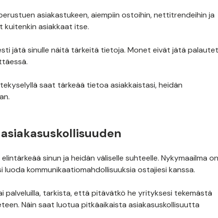
perustuen asiakastukeen, aiempiin ostoihin, nettitrendeihin ja
 kuitenkin asiakkaat itse.
ti jätä sinulle näitä tärkeitä tietoja. Monet eivät jätä palaute
yttäessä.
tekyselyllä saat tärkeää tietoa asiakkaistasi, heidän
aan.
a asiakasuskollisuuden
lintärkeää sinun ja heidän väliselle suhteelle. Nykymaailma o
yösi luoda kommunikaatiomahdollisuuksia ostajiesi kanssa.
ai palveluilla, tarkista, että pitävätkö he yrityksesi tekemästä
teen. Näin saat luotua pitkäaikaista asiakasuskollisuutta