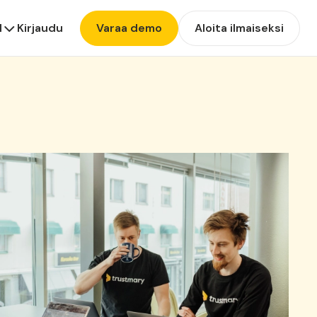
I
Kirjaudu
Varaa demo
Aloita ilmaiseksi