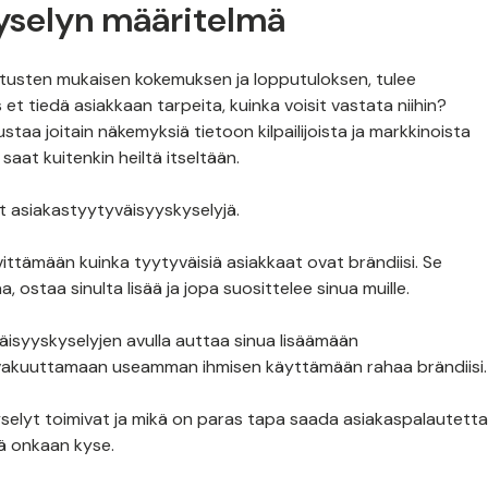
yselyn määritelmä
otusten mukaisen kokemuksen ja lopputuloksen, tulee
 et tiedä asiakkaan tarpeita, kuinka voisit vastata niihin?
rustaa joitain näkemyksiä tietoon kilpailijoista ja markkinoista
saat kuitenkin heiltä itseltään.
t asiakastyytyväisyyskyselyjä.
ittämään kuinka tyytyväisiä asiakkaat ovat brändiisi. Se
 ostaa sinulta lisää ja jopa suosittelee sinua muille.
yväisyyskyselyjen avulla auttaa sinua lisäämään
a vakuuttamaan useamman ihmisen käyttämään rahaa brändiisi
selyt toimivat ja mikä on paras tapa saada asiakaspalautetta
sä onkaan kyse.