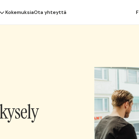
Kokemuksia
Ota yhteyttä
F
kysely