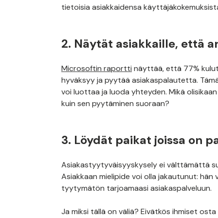
tietoisia asiakkaidensa käyttäjäkokemuksist
2. Näytät asiakkaille, että 
Microsoftin raportti
näyttää, että 77% kulut
hyväksyy ja pyytää asiakaspalautetta. Tämän 
voi luottaa ja luoda yhteyden. Mikä olisika
kuin sen pyytäminen suoraan?
3. Löydät paikat joissa on 
Asiakastyytyväisyyskysely ei välttämättä suo
Asiakkaan mielipide voi olla jakautunut: hän 
tyytymätön tarjoamaasi asiakaspalveluun.
Ja miksi tällä on väliä? Eivätkös ihmiset os