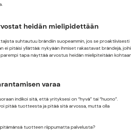
a.
arvostat heidän mielipidettään
tajista suhtautuu brändiin suopeammin, jos se proaktiivisesti
ei pitäisi yllättää: nykyään ihmiset rakastavat brändejä, joih
an parempi tapa näyttää arvostus heidän mielipiteitään kohtaan
parantamisen varaa
raan indikoi sitä, että yrityksesi on “hyvä” tai “huono”.
voi pitää tuotteesta ja pitää sitä arvossa, mutta olla
ta pitämänsä tuotteen riippumatta palvelusta?