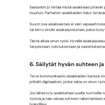
Saatatkin jo tietää mistä asiakkaasi pitävät 
muuhun. Parhaiten asiakkaiden halut tietävät
Suurin osa asiakkaistasi ei vain vapaaehtoises
tai kerro sinulle asiakaspolustasi, paitsi kys
Tästä alkaa sinun työsi. Hyvällä asiakaspalau
tarpeistaan, odotuksistaan ja vaatimuksist
6. Säilytät hyvän suhteen j
Terve kommunikaatio asiakkaiden kanssa on e
pitkälti digitaalinen, jonka takia on sinun t
Jos lähestyty asiakkaitasi uusilla tuotteilla t
työstä ja näe vaivaa suhteen rakentamisen e
brändillesi.