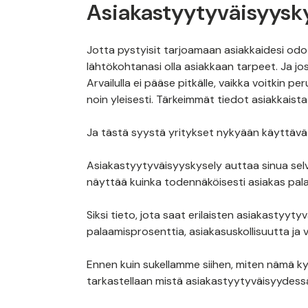
Asiakastyytyväisyysk
Jotta pystyisit tarjoamaan asiakkaidesi od
lähtökohtanasi olla asiakkaan tarpeet. Ja jos
Arvailulla ei pääse pitkälle, vaikka voitkin pe
noin yleisesti. Tärkeimmät tiedot asiakkaista 
Ja tästä syystä yritykset nykyään käyttävä
Asiakastyytyväisyyskysely auttaa sinua selv
näyttää kuinka todennäköisesti asiakas palaa,
Siksi tieto, jota saat erilaisten asiakastyyt
palaamisprosenttia, asiakasuskollisuutta j
Ennen kuin sukellamme siihen, miten nämä ky
tarkastellaan mistä asiakastyytyväisyydes