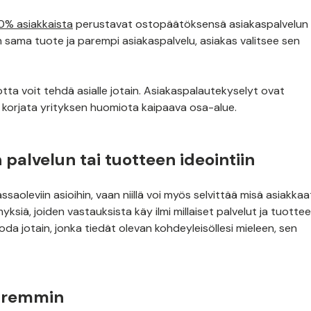
0% asiakkaista
perustavat ostopäätöksensä asiakaspalvelun
 on sama tuote ja parempi asiakaspalvelu, asiakas valitsee sen
tta voit tehdä asialle jotain. Asiakaspalautekyselyt ovat
 korjata yrityksen huomiota kaipaava osa-alue.
 palvelun tai tuotteen ideointiin
saoleviin asioihin, vaan niillä voi myös selvittää misä asiakkaa
yksiä, joiden vastauksista käy ilmi millaiset palvelut ja tuotte
 luoda jotain, jonka tiedät olevan kohdeyleisöllesi mieleen, sen
paremmin