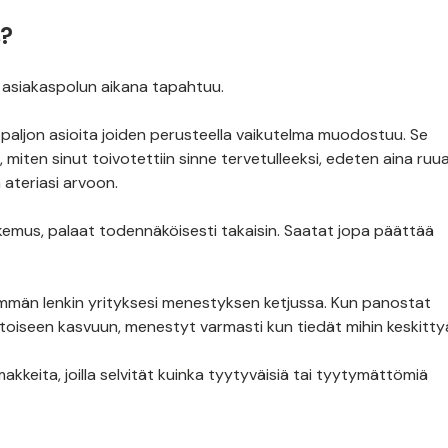
s?
tä asiakaspolun aikana tapahtuu.
n paljon asioita joiden perusteella vaikutelma muodostuu. Se
ä, miten sinut toivotettiin sinne tervetulleeksi, edeten aina ruu
 ateriasi arvoon.
 kokemus, palaat todennäköisesti takaisin. Saatat jopa päättää
mmän lenkin yrityksesi menestyksen ketjussa. Kun panostat
toiseen kasvuun, menestyt varmasti kun tiedät mihin keskitt
keita, joilla selvität kuinka tyytyväisiä tai tyytymättömiä