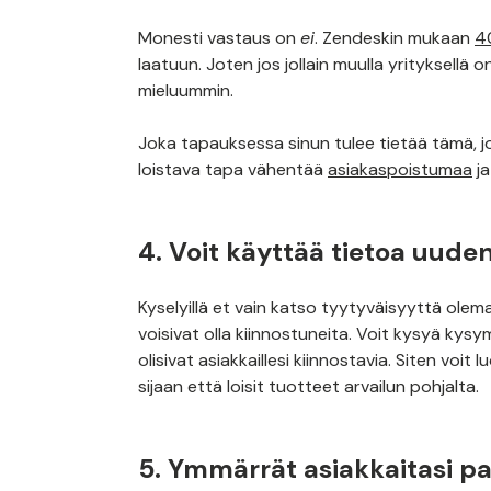
Monesti vastaus on
ei
. Zendeskin mukaan
4
laatuun. Joten jos jollain muulla yrityksellä
mieluummin.
Joka tapauksessa sinun tulee tietää tämä, jo
loistava tapa vähentää
asiakaspoistumaa
ja
4. Voit käyttää tietoa uuden
Kyselyillä et vain katso tyytyväisyyttä olemas
voisivat olla kiinnostuneita. Voit kysyä kysym
olisivat asiakkaillesi kiinnostavia. Siten voit
sijaan että loisit tuotteet arvailun pohjalta.
5. Ymmärrät asiakkaitasi 